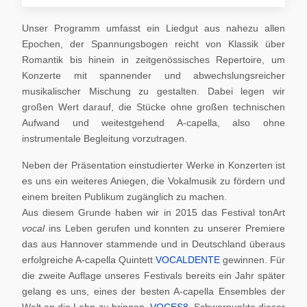
Unser Programm umfasst ein Liedgut aus nahezu allen
Epochen, der Spannungsbogen reicht von Klassik über
Romantik bis hinein in zeitgenössisches Repertoire, um
Konzerte mit spannender und abwechslungsreicher
musikalischer Mischung zu gestalten. Dabei legen wir
großen Wert darauf, die Stücke ohne großen technischen
Aufwand und weitestgehend A-capella, also ohne
instrumentale Begleitung vorzutragen.
Neben der Präsentation einstudierter Werke in Konzerten ist
es uns ein weiteres Aniegen, die Vokalmusik zu fördern und
einem breiten Publikum zugänglich zu machen.
Aus diesem Grunde haben wir in 2015 das Festival tonArt
vocal
ins Leben gerufen und konnten zu unserer Premiere
das aus Hannover stammende und in Deutschland überaus
erfolgreiche A-capella Quintett
VOCALDENTE
gewinnen. Für
die zweite Auflage unseres Festivals bereits ein Jahr später
gelang es uns, eines der besten A-capella Ensembles der
Welt an die Lahn zu bringen,
VOCES8
. Schwerpunkte dieser