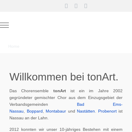
Mobile Menu Toggle
Home
Willkommen bei tonArt.
Das Chorensemble
tonArt
ist ein im Jahre 2002
gegründeter gemischter Chor aus dem Einzugsgebiet der
Verbandsgemeinden
Bad Ems-
Nassau
,
Boppard
,
Montabaur
und
Nastätten
.
Probenort
ist
Nassau an der Lahn.
2012 konnten wir unser 10-jähriges Bestehen mit einem