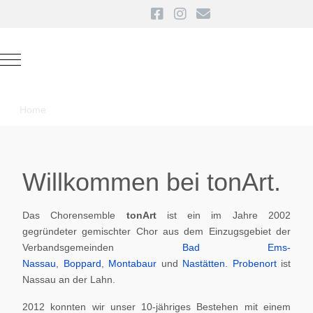
Mobile Menu Toggle
Home
Willkommen bei tonArt.
Das Chorensemble
tonArt
ist ein im Jahre 2002
gegründeter gemischter Chor aus dem Einzugsgebiet der
Verbandsgemeinden
Bad Ems-
Nassau
,
Boppard
,
Montabaur
und
Nastätten
.
Probenort
ist
Nassau an der Lahn.
2012 konnten wir unser 10-jähriges Bestehen mit einem