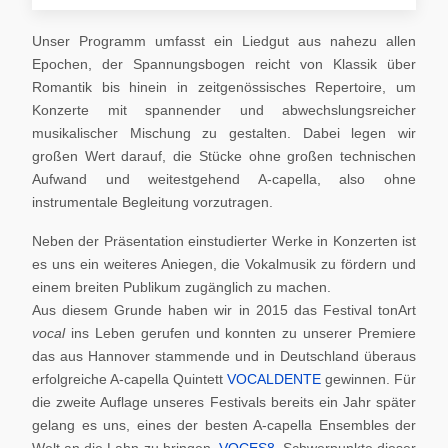
Unser Programm umfasst ein Liedgut aus nahezu allen
Epochen, der Spannungsbogen reicht von Klassik über
Romantik bis hinein in zeitgenössisches Repertoire, um
Konzerte mit spannender und abwechslungsreicher
musikalischer Mischung zu gestalten. Dabei legen wir
großen Wert darauf, die Stücke ohne großen technischen
Aufwand und weitestgehend A-capella, also ohne
instrumentale Begleitung vorzutragen.
Neben der Präsentation einstudierter Werke in Konzerten ist
es uns ein weiteres Aniegen, die Vokalmusik zu fördern und
einem breiten Publikum zugänglich zu machen.
Aus diesem Grunde haben wir in 2015 das Festival tonArt
vocal
ins Leben gerufen und konnten zu unserer Premiere
das aus Hannover stammende und in Deutschland überaus
erfolgreiche A-capella Quintett
VOCALDENTE
gewinnen. Für
die zweite Auflage unseres Festivals bereits ein Jahr später
gelang es uns, eines der besten A-capella Ensembles der
Welt an die Lahn zu bringen,
VOCES8
. Schwerpunkte dieser