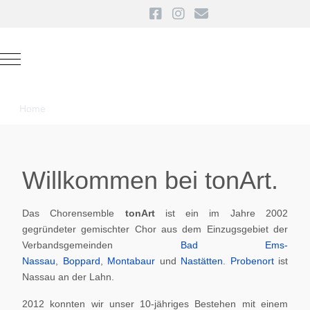
Mobile Menu Toggle
Home
Willkommen bei tonArt.
Das Chorensemble
tonArt
ist ein im Jahre 2002
gegründeter gemischter Chor aus dem Einzugsgebiet der
Verbandsgemeinden
Bad Ems-
Nassau
,
Boppard
,
Montabaur
und
Nastätten
.
Probenort
ist
Nassau an der Lahn.
2012 konnten wir unser 10-jähriges Bestehen mit einem