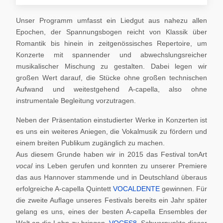
Unser Programm umfasst ein Liedgut aus nahezu allen
Epochen, der Spannungsbogen reicht von Klassik über
Romantik bis hinein in zeitgenössisches Repertoire, um
Konzerte mit spannender und abwechslungsreicher
musikalischer Mischung zu gestalten. Dabei legen wir
großen Wert darauf, die Stücke ohne großen technischen
Aufwand und weitestgehend A-capella, also ohne
instrumentale Begleitung vorzutragen.
Neben der Präsentation einstudierter Werke in Konzerten ist
es uns ein weiteres Aniegen, die Vokalmusik zu fördern und
einem breiten Publikum zugänglich zu machen.
Aus diesem Grunde haben wir in 2015 das Festival tonArt
vocal
ins Leben gerufen und konnten zu unserer Premiere
das aus Hannover stammende und in Deutschland überaus
erfolgreiche A-capella Quintett
VOCALDENTE
gewinnen. Für
die zweite Auflage unseres Festivals bereits ein Jahr später
gelang es uns, eines der besten A-capella Ensembles der
Welt an die Lahn zu bringen,
VOCES8
. Schwerpunkte dieser