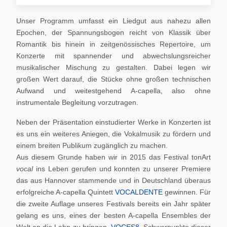
Unser Programm umfasst ein Liedgut aus nahezu allen
Epochen, der Spannungsbogen reicht von Klassik über
Romantik bis hinein in zeitgenössisches Repertoire, um
Konzerte mit spannender und abwechslungsreicher
musikalischer Mischung zu gestalten. Dabei legen wir
großen Wert darauf, die Stücke ohne großen technischen
Aufwand und weitestgehend A-capella, also ohne
instrumentale Begleitung vorzutragen.
Neben der Präsentation einstudierter Werke in Konzerten ist
es uns ein weiteres Aniegen, die Vokalmusik zu fördern und
einem breiten Publikum zugänglich zu machen.
Aus diesem Grunde haben wir in 2015 das Festival tonArt
vocal
ins Leben gerufen und konnten zu unserer Premiere
das aus Hannover stammende und in Deutschland überaus
erfolgreiche A-capella Quintett
VOCALDENTE
gewinnen. Für
die zweite Auflage unseres Festivals bereits ein Jahr später
gelang es uns, eines der besten A-capella Ensembles der
Welt an die Lahn zu bringen,
VOCES8
. Schwerpunkte dieser