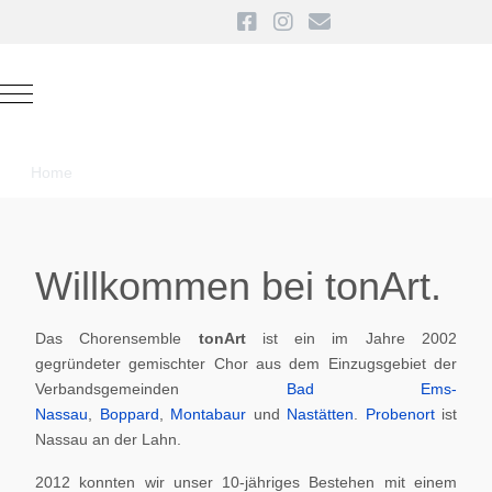
Mobile Menu Toggle
Home
Willkommen bei tonArt.
Das Chorensemble
tonArt
ist ein im Jahre 2002
gegründeter gemischter Chor aus dem Einzugsgebiet der
Verbandsgemeinden
Bad Ems-
Nassau
,
Boppard
,
Montabaur
und
Nastätten
.
Probenort
ist
Nassau an der Lahn.
2012 konnten wir unser 10-jähriges Bestehen mit einem