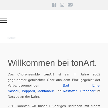
Mobile Menu Toggle
Home
Willkommen bei tonArt.
Das Chorensemble
tonArt
ist ein im Jahre 2002
gegründeter gemischter Chor aus dem Einzugsgebiet der
Verbandsgemeinden
Bad Ems-
Nassau
,
Boppard
,
Montabaur
und
Nastätten
.
Probenort
ist
Nassau an der Lahn.
2012 konnten wir unser 10-jähriges Bestehen mit einem