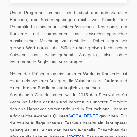
Unser Programm umfasst ein Liedgut aus nahezu allen
Epochen, der Spannungsbogen reicht von Klassik über
Romantik bis hinein in zeitgenössisches Repertoire, um
Konzerte mit spannender und abwechslungsreicher
musikalischer Mischung zu gestalten. Dabei legen wir
großen Wert darauf, die Stücke ohne großen technischen
Aufwand und weitestgehend A-capella, also ohne
instrumentale Begleitung vorzutragen.
Neben der Präsentation einstudierter Werke in Konzerten ist
es uns ein weiteres Aniegen, die Vokalmusik zu fördern und
einem breiten Publikum zugänglich zu machen.
Aus diesem Grunde haben wir in 2015 das Festival tonArt
vocal
ins Leben gerufen und konnten zu unserer Premiere
das aus Hannover stammende und in Deutschland überaus
erfolgreiche A-capella Quintett
VOCALDENTE
gewinnen. Für
die zweite Auflage unseres Festivals bereits ein Jahr später
gelang es uns, eines der besten A-capella Ensembles der
Welt an die Lahn zu bringen,
VOCES8
. Schwerpunkte dieser