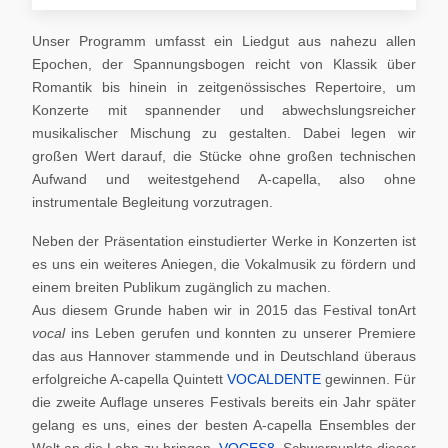
Unser Programm umfasst ein Liedgut aus nahezu allen
Epochen, der Spannungsbogen reicht von Klassik über
Romantik bis hinein in zeitgenössisches Repertoire, um
Konzerte mit spannender und abwechslungsreicher
musikalischer Mischung zu gestalten. Dabei legen wir
großen Wert darauf, die Stücke ohne großen technischen
Aufwand und weitestgehend A-capella, also ohne
instrumentale Begleitung vorzutragen.
Neben der Präsentation einstudierter Werke in Konzerten ist
es uns ein weiteres Aniegen, die Vokalmusik zu fördern und
einem breiten Publikum zugänglich zu machen.
Aus diesem Grunde haben wir in 2015 das Festival tonArt
vocal
ins Leben gerufen und konnten zu unserer Premiere
das aus Hannover stammende und in Deutschland überaus
erfolgreiche A-capella Quintett
VOCALDENTE
gewinnen. Für
die zweite Auflage unseres Festivals bereits ein Jahr später
gelang es uns, eines der besten A-capella Ensembles der
Welt an die Lahn zu bringen,
VOCES8
. Schwerpunkte dieser