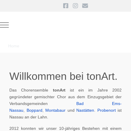
Mobile Menu Toggle
Home
Willkommen bei tonArt.
Das Chorensemble
tonArt
ist ein im Jahre 2002
gegründeter gemischter Chor aus dem Einzugsgebiet der
Verbandsgemeinden
Bad Ems-
Nassau
,
Boppard
,
Montabaur
und
Nastätten
.
Probenort
ist
Nassau an der Lahn.
2012 konnten wir unser 10-jähriges Bestehen mit einem