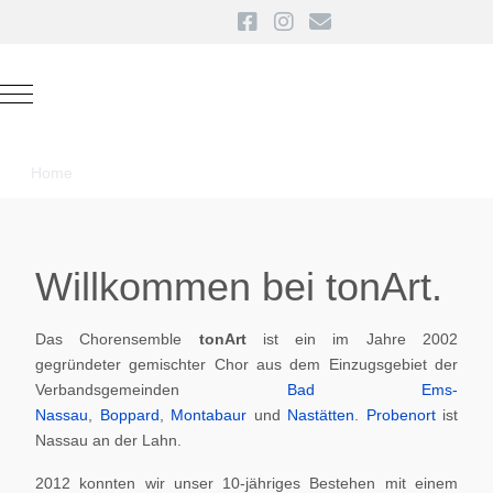
Mobile Menu Toggle
Home
Willkommen bei tonArt.
Das Chorensemble
tonArt
ist ein im Jahre 2002
gegründeter gemischter Chor aus dem Einzugsgebiet der
Verbandsgemeinden
Bad Ems-
Nassau
,
Boppard
,
Montabaur
und
Nastätten
.
Probenort
ist
Nassau an der Lahn.
2012 konnten wir unser 10-jähriges Bestehen mit einem