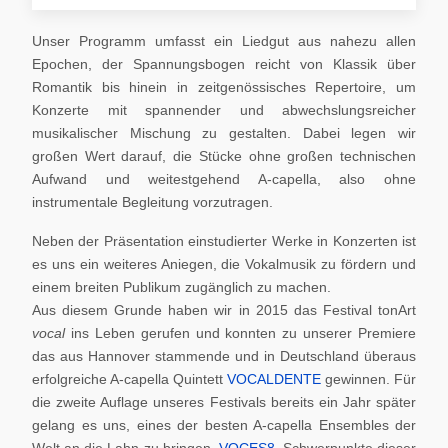
Unser Programm umfasst ein Liedgut aus nahezu allen
Epochen, der Spannungsbogen reicht von Klassik über
Romantik bis hinein in zeitgenössisches Repertoire, um
Konzerte mit spannender und abwechslungsreicher
musikalischer Mischung zu gestalten. Dabei legen wir
großen Wert darauf, die Stücke ohne großen technischen
Aufwand und weitestgehend A-capella, also ohne
instrumentale Begleitung vorzutragen.
Neben der Präsentation einstudierter Werke in Konzerten ist
es uns ein weiteres Aniegen, die Vokalmusik zu fördern und
einem breiten Publikum zugänglich zu machen.
Aus diesem Grunde haben wir in 2015 das Festival tonArt
vocal
ins Leben gerufen und konnten zu unserer Premiere
das aus Hannover stammende und in Deutschland überaus
erfolgreiche A-capella Quintett
VOCALDENTE
gewinnen. Für
die zweite Auflage unseres Festivals bereits ein Jahr später
gelang es uns, eines der besten A-capella Ensembles der
Welt an die Lahn zu bringen,
VOCES8
. Schwerpunkte dieser