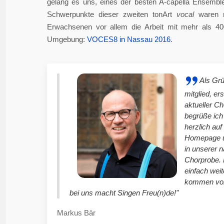
gelang es uns, eines der besten A-capella Ensembl
Schwerpunkte dieser zweiten tonArt
vocal
waren n
Erwachsenen vor allem die Arbeit mit mehr als 4
Umgebung:
VOCES8 in Nassau 2016
.
Als Gr
mitglied, er
aktueller C
begrüße ich
herzlich auf
Homepage u
in unserer 
Chorprobe. 
einfach weit
kommen vor
bei uns macht Singen Freu(n)de!"
Markus Bär