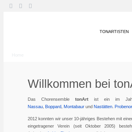
TONARTISTEN
Home
Willkommen bei tonA
Das Chorensemble
tonArt
ist ein im Jah
Nassau
,
Boppard
,
Montabaur
und
Nastätten
.
Probenor
2012 konnten wir unser 10-jähriges Bestehen mit eine
eingetragener Verein (seit Oktober 2005) best