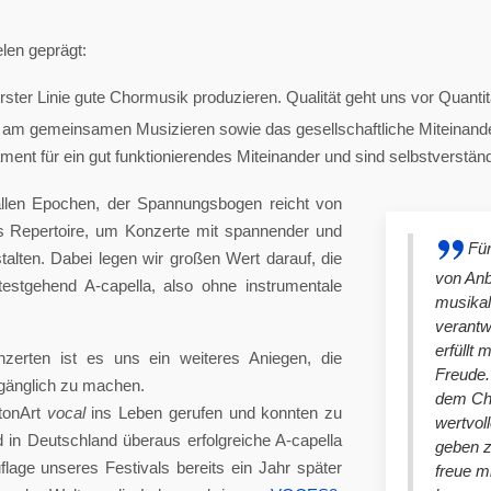
len geprägt:
ster Linie gute Chormusik produzieren. Qualität geht uns vor Quantit
am gemeinsamen Musizieren sowie das gesellschaftliche Miteinander
nt für ein gut funktionierendes Miteinander und sind selbstverständlich
llen Epochen, der Spannungsbogen reicht von
es Repertoire, um Konzerte mit spannender und
Für
lten. Dabei legen wir großen Wert darauf, die
von An
stgehend A-capella, also ohne instrumentale
musikal
verantw
erfüllt 
nzerten ist es uns ein weiteres Aniegen, die
Freude. 
ugänglich zu machen.
dem Cho
tonArt
vocal
ins Leben gerufen und konnten zu
wertvol
n Deutschland überaus erfolgreiche A-capella
geben 
lage unseres Festivals bereits ein Jahr später
freue m