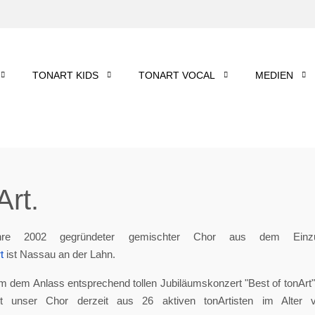
TONART KIDS
TONART VOCAL
MEDIEN
rt.
re 2002 gegründeter gemischter Chor aus dem Einzu
t
ist Nassau an der Lahn.
m dem Anlass entsprechend tollen Jubiläumskonzert "Best of tonArt", 
eht unser Chor derzeit aus 26 aktiven tonArtisten im Alter 