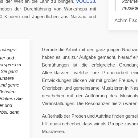
es der Welt an die Lahn zu bringen,
VOCES8
.
komme
musikal
eben der Durchführung von Workshops mit
00 Kindern und Jugendlichen aus Nassau und
Achim Fisc
ündungs-
Gerade die Arbeit mit den ganz jungen Nachwu
haben es uns zur Aufgabe gemacht, hierauf e
ster und
horsprecher
Bemühungen ist die erfolgreiche Gründung
 Sie ganz
Altersklassen, welche ihre Probenarbeit ei
 unsere
Entwicklungen blicken wir mit großer Freude, 
nd gerne
Chorleben und gemeinsame Musizieren in Nas
nächsten
geschehen mit der Aufführung des Musicals 
Blättern Sie
Veranstaltungen. Die Resonanzen hierzu waren 
er und
bei, denn
Außerhalb der Proben und Auftritte finden gem
hilft quasi nebenbei, dass wir als Gruppe zu
Musizieren.