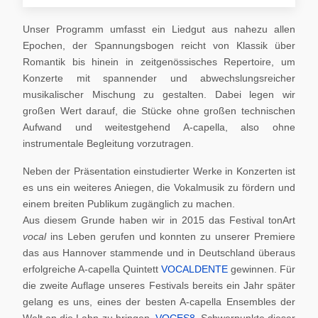
Unser Programm umfasst ein Liedgut aus nahezu allen
Epochen, der Spannungsbogen reicht von Klassik über
Romantik bis hinein in zeitgenössisches Repertoire, um
Konzerte mit spannender und abwechslungsreicher
musikalischer Mischung zu gestalten. Dabei legen wir
großen Wert darauf, die Stücke ohne großen technischen
Aufwand und weitestgehend A-capella, also ohne
instrumentale Begleitung vorzutragen.
Neben der Präsentation einstudierter Werke in Konzerten ist
es uns ein weiteres Aniegen, die Vokalmusik zu fördern und
einem breiten Publikum zugänglich zu machen.
Aus diesem Grunde haben wir in 2015 das Festival tonArt
vocal
ins Leben gerufen und konnten zu unserer Premiere
das aus Hannover stammende und in Deutschland überaus
erfolgreiche A-capella Quintett
VOCALDENTE
gewinnen. Für
die zweite Auflage unseres Festivals bereits ein Jahr später
gelang es uns, eines der besten A-capella Ensembles der
Welt an die Lahn zu bringen,
VOCES8
. Schwerpunkte dieser