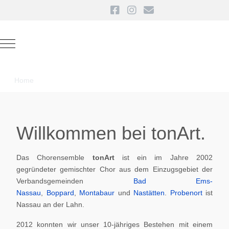
Mobile Menu Toggle
Home
Willkommen bei tonArt.
Das Chorensemble
tonArt
ist ein im Jahre 2002
gegründeter gemischter Chor aus dem Einzugsgebiet der
Verbandsgemeinden
Bad Ems-
Nassau
,
Boppard
,
Montabaur
und
Nastätten
.
Probenort
ist
Nassau an der Lahn.
2012 konnten wir unser 10-jähriges Bestehen mit einem