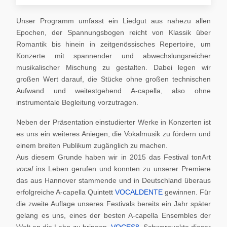
Unser Programm umfasst ein Liedgut aus nahezu allen
Epochen, der Spannungsbogen reicht von Klassik über
Romantik bis hinein in zeitgenössisches Repertoire, um
Konzerte mit spannender und abwechslungsreicher
musikalischer Mischung zu gestalten. Dabei legen wir
großen Wert darauf, die Stücke ohne großen technischen
Aufwand und weitestgehend A-capella, also ohne
instrumentale Begleitung vorzutragen.
Neben der Präsentation einstudierter Werke in Konzerten ist
es uns ein weiteres Aniegen, die Vokalmusik zu fördern und
einem breiten Publikum zugänglich zu machen.
Aus diesem Grunde haben wir in 2015 das Festival tonArt
vocal
ins Leben gerufen und konnten zu unserer Premiere
das aus Hannover stammende und in Deutschland überaus
erfolgreiche A-capella Quintett
VOCALDENTE
gewinnen. Für
die zweite Auflage unseres Festivals bereits ein Jahr später
gelang es uns, eines der besten A-capella Ensembles der
Welt an die Lahn zu bringen,
VOCES8
. Schwerpunkte dieser