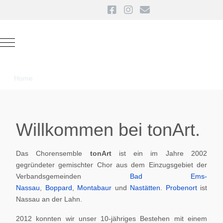
Mobile Menu Toggle
Home
Willkommen bei tonArt.
Das Chorensemble
tonArt
ist ein im Jahre 2002
gegründeter gemischter Chor aus dem Einzugsgebiet der
Verbandsgemeinden
Bad Ems-
Nassau
,
Boppard
,
Montabaur
und
Nastätten
.
Probenort
ist
Nassau an der Lahn.
2012 konnten wir unser 10-jähriges Bestehen mit einem