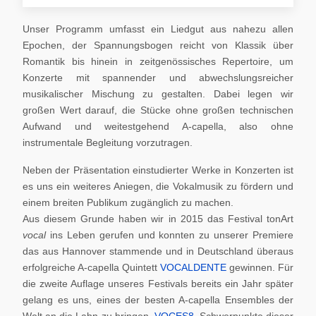
Unser Programm umfasst ein Liedgut aus nahezu allen
Epochen, der Spannungsbogen reicht von Klassik über
Romantik bis hinein in zeitgenössisches Repertoire, um
Konzerte mit spannender und abwechslungsreicher
musikalischer Mischung zu gestalten. Dabei legen wir
großen Wert darauf, die Stücke ohne großen technischen
Aufwand und weitestgehend A-capella, also ohne
instrumentale Begleitung vorzutragen.
Neben der Präsentation einstudierter Werke in Konzerten ist
es uns ein weiteres Aniegen, die Vokalmusik zu fördern und
einem breiten Publikum zugänglich zu machen.
Aus diesem Grunde haben wir in 2015 das Festival tonArt
vocal
ins Leben gerufen und konnten zu unserer Premiere
das aus Hannover stammende und in Deutschland überaus
erfolgreiche A-capella Quintett
VOCALDENTE
gewinnen. Für
die zweite Auflage unseres Festivals bereits ein Jahr später
gelang es uns, eines der besten A-capella Ensembles der
Welt an die Lahn zu bringen,
VOCES8
. Schwerpunkte dieser