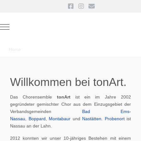
Mobile Menu Toggle
Home
Willkommen bei tonArt.
Das Chorensemble
tonArt
ist ein im Jahre 2002
gegründeter gemischter Chor aus dem Einzugsgebiet der
Verbandsgemeinden
Bad Ems-
Nassau
,
Boppard
,
Montabaur
und
Nastätten
.
Probenort
ist
Nassau an der Lahn.
2012 konnten wir unser 10-jähriges Bestehen mit einem