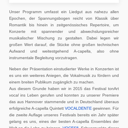
Unser Programm umfasst ein Liedgut aus nahezu allen
Epochen, der Spannungsbogen reicht von Klassik über
Romantik bis hinein in zeitgenössisches Repertoire, um
Konzerte mit spannender und abwechslungsreicher
musikalischer Mischung zu gestalten. Dabei legen wir
großen Wert darauf, die Stücke ohne großen technischen
Aufwand und weitestgehend A-capella, also ohne
instrumentale Begleitung vorzutragen.
Neben der Präsentation einstudierter Werke in Konzerten ist
es uns ein weiteres Aniegen, die Vokalmusik zu fördern und
einem breiten Publikum zugänglich zu machen.
Aus diesem Grunde haben wir in 2015 das Festival tonArt
vocal
ins Leben gerufen und konnten zu unserer Premiere
das aus Hannover stammende und in Deutschland überaus
erfolgreiche A-capella Quintett
VOCALDENTE
gewinnen. Für
die zweite Auflage unseres Festivals bereits ein Jahr später
gelang es uns, eines der besten A-capella Ensembles der
Welt an die Lahn zu bringen,
VOCES8
. Schwerpunkte dieser