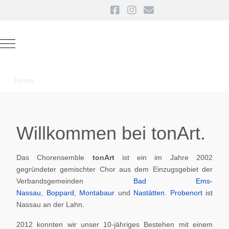
Mobile Menu Toggle
Home
Willkommen bei tonArt.
Das Chorensemble
tonArt
ist ein im Jahre 2002
gegründeter gemischter Chor aus dem Einzugsgebiet der
Verbandsgemeinden
Bad Ems-
Nassau
,
Boppard
,
Montabaur
und
Nastätten
.
Probenort
ist
Nassau an der Lahn.
2012 konnten wir unser 10-jähriges Bestehen mit einem