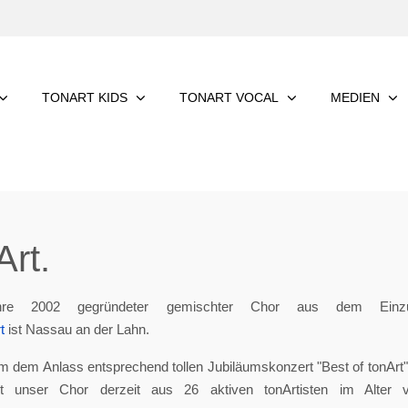
TONART KIDS
TONART VOCAL
MEDIEN
rt.
re 2002 gegründeter gemischter Chor aus dem Einzu
t
ist Nassau an der Lahn.
m dem Anlass entsprechend tollen Jubiläumskonzert "Best of tonArt", 
eht unser Chor derzeit aus 26 aktiven tonArtisten im Alter 