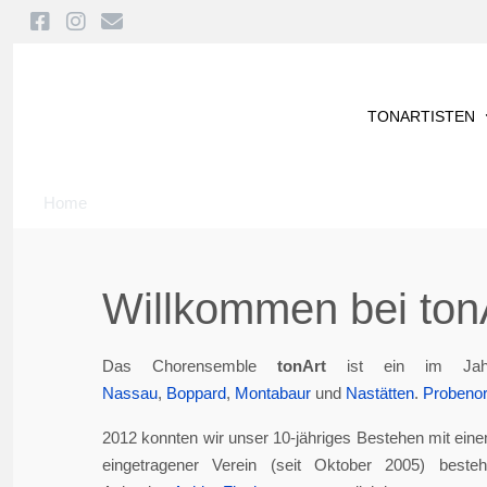
TONARTISTEN
Home
Willkommen bei tonA
Das Chorensemble
tonArt
ist ein im Jah
Nassau
,
Boppard
,
Montabaur
und
Nastätten
.
Probenor
2012 konnten wir unser 10-jähriges Bestehen mit eine
eingetragener Verein (seit Oktober 2005) best