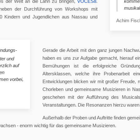
es der Welt an die Lahn zu bringen,
VOCES8
.
komme
musikal
eben der Durchführung von Workshops mit
00 Kindern und Jugendlichen aus Nassau und
Achim Fisc
ündungs-
Gerade die Arbeit mit den ganz jungen Nachwu
haben es uns zur Aufgabe gemacht, hierauf e
ster und
rzlich auf
Bemühungen ist die erfolgreiche Gründung
en
Altersklassen, welche ihre Probenarbeit ei
mmen vorbei,
Entwicklungen blicken wir mit großer Freude, 
Chorleben und gemeinsame Musizieren in Nas
geschehen mit der Aufführung des Musicals 
Veranstaltungen. Die Resonanzen hierzu waren 
Außerhalb der Proben und Auftritte finden gem
 wachsen - enorm wichtig für das gemeinsame Musizieren.