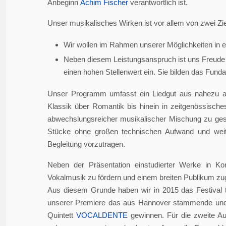
Anbeginn
Achim Fischer
verantwortlich ist.
Unser musikalisches Wirken ist vor allem von zwei Zie
Wir wollen im Rahmen unserer Möglichkeiten in er
Neben diesem Leistungsanspruch ist uns Freude 
einen hohen Stellenwert ein. Sie bilden das Fundame
Unser Programm umfasst ein Liedgut aus nahezu a
Klassik über Romantik bis hinein in zeitgenössisch
abwechslungsreicher musikalischer Mischung zu gesta
Stücke ohne großen technischen Aufwand und weite
Begleitung vorzutragen.
Neben der Präsentation einstudierter Werke in Ko
Vokalmusik zu fördern und einem breiten Publikum z
Aus diesem Grunde haben wir in 2015 das Festival 
unserer Premiere das aus Hannover stammende und i
Quintett
VOCALDENTE
gewinnen. Für die zweite Auf