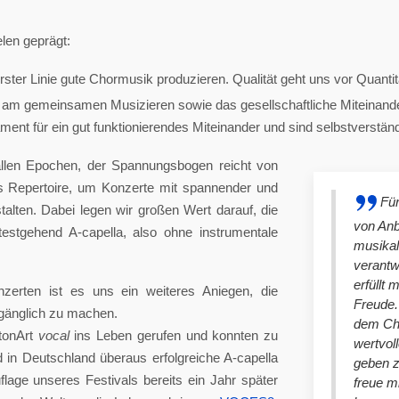
len geprägt:
ster Linie gute Chormusik produzieren. Qualität geht uns vor Quantit
am gemeinsamen Musizieren sowie das gesellschaftliche Miteinander
nt für ein gut funktionierendes Miteinander und sind selbstverständlich
llen Epochen, der Spannungsbogen reicht von
es Repertoire, um Konzerte mit spannender und
Für
lten. Dabei legen wir großen Wert darauf, die
von An
stgehend A-capella, also ohne instrumentale
musikal
verantw
erfüllt 
nzerten ist es uns ein weiteres Aniegen, die
Freude. 
ugänglich zu machen.
dem Cho
tonArt
vocal
ins Leben gerufen und konnten zu
wertvol
n Deutschland überaus erfolgreiche A-capella
geben 
lage unseres Festivals bereits ein Jahr später
freue m