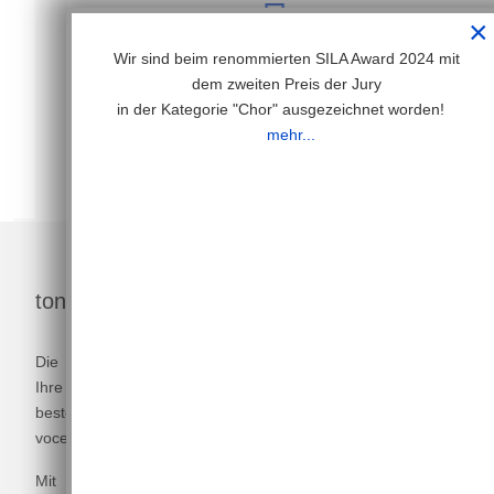
×
Wir sind beim renommierten SILA Award 2024 mit
23
dem zweiten Preis der Jury
in der Kategorie "Chor" ausgezeichnet worden!
mehr...
Jahre
tonArt Kids - die Zukunft hat begonnen
Die Gründung gleich dreier Chöre für die Jüngsten hatte
Ihre Initialzündung 2016, als es uns gelang, eines der
besten A-capella Ensembles der Welt zu engagieren -
voces8.
Mit ihren Workshops mit mehr als 400 teilnehmenden