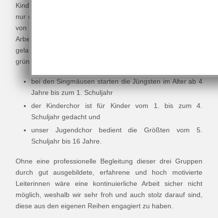
Kindern aus Nassau und seinem Umland wussten sie nicht
nur die Kinder, sondern vor allem auch die Verantwortlichen
von tonArt davon zu überzeugen, das Engagement für die
Arbeit mit Kindern und Jugendlichen aufzugreifen und so
gelang es im selben Jahr, gleich drei Nachwuchsgruppen zu
gründen:
bei den Singmäusen starten die Jüngsten im Alter ab 4
Jahre bis zum 1. Schuljahr
der Kinderchor ist für Kinder vom 1. bis zum 4.
Schuljahr gedacht und
unser Jugendchor bedient die Größten vom 5.
Schuljahr bis 16 Jahre.
Ohne eine professionelle Begleitung dieser drei Gruppen
durch gut ausgebildete, erfahrene und hoch motivierte
Leiterinnen wäre eine kontinuierliche Arbeit sicher nicht
möglich, weshalb wir sehr froh und auch stolz darauf sind,
diese aus den eigenen Reihen engagiert zu haben.