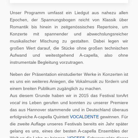
Unser Programm umfasst ein Liedgut aus nahezu allen
Epochen, der Spannungsbogen reicht von Klassik über
Romantik bis hinein in zeitgenössisches Repertoire, um
Konzerte mit spannender und abwechslungsreicher
musikalischer Mischung zu gestalten. Dabei legen wir
großen Wert darauf, die Stücke ohne großen technischen
Aufwand und weitestgehend A-capella, also ohne
instrumentale Begleitung vorzutragen.
Neben der Präsentation einstudierter Werke in Konzerten ist
es uns ein weiteres Aniegen, die Vokalmusik zu fördern und
einem breiten Publikum zugänglich zu machen.
Aus diesem Grunde haben wir in 2015 das Festival tonArt
vocal
ins Leben gerufen und konnten zu unserer Premiere
das aus Hannover stammende und in Deutschland überaus
erfolgreiche A-capella Quintett
VOCALDENTE
gewinnen. Für
die zweite Auflage unseres Festivals bereits ein Jahr später
gelang es uns, eines der besten A-capella Ensembles der
Welt an die Lahn zu bringen,
VOCES8
. Schwerpunkte dieser