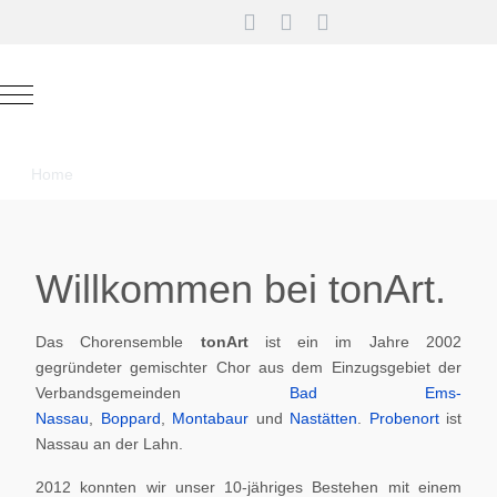
Mobile Menu Toggle
Home
Willkommen bei tonArt.
Das Chorensemble
tonArt
ist ein im Jahre 2002
gegründeter gemischter Chor aus dem Einzugsgebiet der
Verbandsgemeinden
Bad Ems-
Nassau
,
Boppard
,
Montabaur
und
Nastätten
.
Probenort
ist
Nassau an der Lahn.
2012 konnten wir unser 10-jähriges Bestehen mit einem