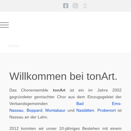
Mobile Menu Toggle
Home
Willkommen bei tonArt.
Das Chorensemble
tonArt
ist ein im Jahre 2002
gegründeter gemischter Chor aus dem Einzugsgebiet der
Verbandsgemeinden
Bad Ems-
Nassau
,
Boppard
,
Montabaur
und
Nastätten
.
Probenort
ist
Nassau an der Lahn.
2012 konnten wir unser 10-jähriges Bestehen mit einem