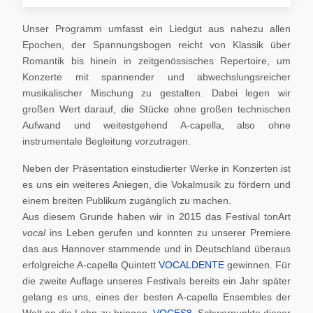
Unser Programm umfasst ein Liedgut aus nahezu allen
Epochen, der Spannungsbogen reicht von Klassik über
Romantik bis hinein in zeitgenössisches Repertoire, um
Konzerte mit spannender und abwechslungsreicher
musikalischer Mischung zu gestalten. Dabei legen wir
großen Wert darauf, die Stücke ohne großen technischen
Aufwand und weitestgehend A-capella, also ohne
instrumentale Begleitung vorzutragen.
Neben der Präsentation einstudierter Werke in Konzerten ist
es uns ein weiteres Aniegen, die Vokalmusik zu fördern und
einem breiten Publikum zugänglich zu machen.
Aus diesem Grunde haben wir in 2015 das Festival tonArt
vocal
ins Leben gerufen und konnten zu unserer Premiere
das aus Hannover stammende und in Deutschland überaus
erfolgreiche A-capella Quintett
VOCALDENTE
gewinnen. Für
die zweite Auflage unseres Festivals bereits ein Jahr später
gelang es uns, eines der besten A-capella Ensembles der
Welt an die Lahn zu bringen,
VOCES8
. Schwerpunkte dieser