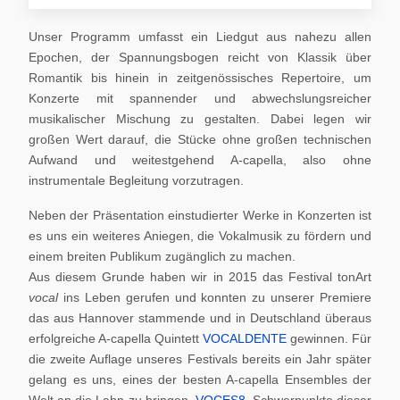
Unser Programm umfasst ein Liedgut aus nahezu allen
Epochen, der Spannungsbogen reicht von Klassik über
Romantik bis hinein in zeitgenössisches Repertoire, um
Konzerte mit spannender und abwechslungsreicher
musikalischer Mischung zu gestalten. Dabei legen wir
großen Wert darauf, die Stücke ohne großen technischen
Aufwand und weitestgehend A-capella, also ohne
instrumentale Begleitung vorzutragen.
Neben der Präsentation einstudierter Werke in Konzerten ist
es uns ein weiteres Aniegen, die Vokalmusik zu fördern und
einem breiten Publikum zugänglich zu machen.
Aus diesem Grunde haben wir in 2015 das Festival tonArt
vocal
ins Leben gerufen und konnten zu unserer Premiere
das aus Hannover stammende und in Deutschland überaus
erfolgreiche A-capella Quintett
VOCALDENTE
gewinnen. Für
die zweite Auflage unseres Festivals bereits ein Jahr später
gelang es uns, eines der besten A-capella Ensembles der
Welt an die Lahn zu bringen,
VOCES8
. Schwerpunkte dieser