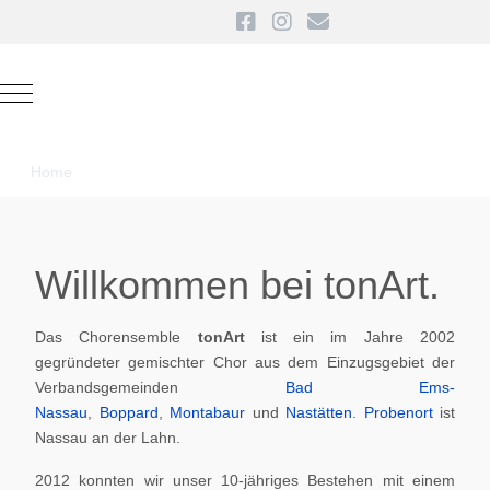
Mobile Menu Toggle
Home
Willkommen bei tonArt.
Das Chorensemble
tonArt
ist ein im Jahre 2002
gegründeter gemischter Chor aus dem Einzugsgebiet der
Verbandsgemeinden
Bad Ems-
Nassau
,
Boppard
,
Montabaur
und
Nastätten
.
Probenort
ist
Nassau an der Lahn.
2012 konnten wir unser 10-jähriges Bestehen mit einem