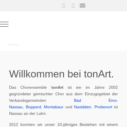
Mobile Menu Toggle
Home
Willkommen bei tonArt.
Das Chorensemble
tonArt
ist ein im Jahre 2002
gegründeter gemischter Chor aus dem Einzugsgebiet der
Verbandsgemeinden
Bad Ems-
Nassau
,
Boppard
,
Montabaur
und
Nastätten
.
Probenort
ist
Nassau an der Lahn.
2012 konnten wir unser 10-jähriges Bestehen mit einem