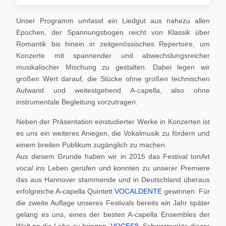
Unser Programm umfasst ein Liedgut aus nahezu allen
Epochen, der Spannungsbogen reicht von Klassik über
Romantik bis hinein in zeitgenössisches Repertoire, um
Konzerte mit spannender und abwechslungsreicher
musikalischer Mischung zu gestalten. Dabei legen wir
großen Wert darauf, die Stücke ohne großen technischen
Aufwand und weitestgehend A-capella, also ohne
instrumentale Begleitung vorzutragen.
Neben der Präsentation einstudierter Werke in Konzerten ist
es uns ein weiteres Aniegen, die Vokalmusik zu fördern und
einem breiten Publikum zugänglich zu machen.
Aus diesem Grunde haben wir in 2015 das Festival tonArt
vocal
ins Leben gerufen und konnten zu unserer Premiere
das aus Hannover stammende und in Deutschland überaus
erfolgreiche A-capella Quintett
VOCALDENTE
gewinnen. Für
die zweite Auflage unseres Festivals bereits ein Jahr später
gelang es uns, eines der besten A-capella Ensembles der
Welt an die Lahn zu bringen,
VOCES8
. Schwerpunkte dieser