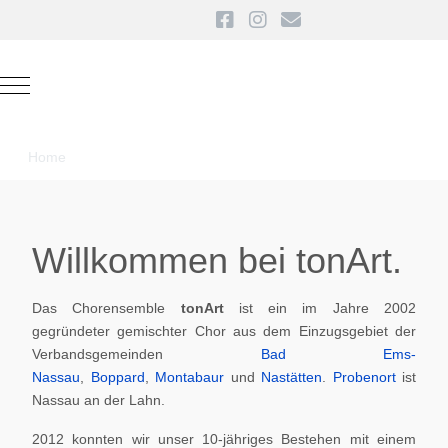
Mobile Menu Toggle
Home
Willkommen bei tonArt.
Das Chorensemble
tonArt
ist ein im Jahre 2002
gegründeter gemischter Chor aus dem Einzugsgebiet der
Verbandsgemeinden
Bad Ems-
Nassau
,
Boppard
,
Montabaur
und
Nastätten
.
Probenort
ist
Nassau an der Lahn.
2012 konnten wir unser 10-jähriges Bestehen mit einem