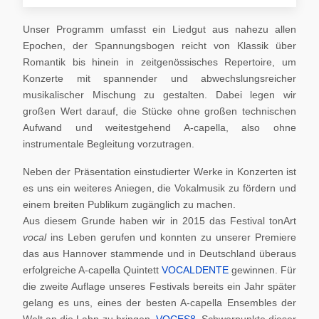
Unser Programm umfasst ein Liedgut aus nahezu allen
Epochen, der Spannungsbogen reicht von Klassik über
Romantik bis hinein in zeitgenössisches Repertoire, um
Konzerte mit spannender und abwechslungsreicher
musikalischer Mischung zu gestalten. Dabei legen wir
großen Wert darauf, die Stücke ohne großen technischen
Aufwand und weitestgehend A-capella, also ohne
instrumentale Begleitung vorzutragen.
Neben der Präsentation einstudierter Werke in Konzerten ist
es uns ein weiteres Aniegen, die Vokalmusik zu fördern und
einem breiten Publikum zugänglich zu machen.
Aus diesem Grunde haben wir in 2015 das Festival tonArt
vocal
ins Leben gerufen und konnten zu unserer Premiere
das aus Hannover stammende und in Deutschland überaus
erfolgreiche A-capella Quintett
VOCALDENTE
gewinnen. Für
die zweite Auflage unseres Festivals bereits ein Jahr später
gelang es uns, eines der besten A-capella Ensembles der
Welt an die Lahn zu bringen,
VOCES8
. Schwerpunkte dieser