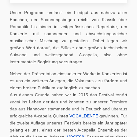
Unser Programm umfasst ein Liedgut aus nahezu allen
Epochen, der Spannungsbogen reicht von Klassik über
Romantik bis hinein in zeitgenössisches Repertoire, um
Konzerte mit spannender und abwechslungsreicher
musikalischer Mischung zu gestalten. Dabei legen wir
großen Wert darauf, die Stücke ohne großen technischen
Aufwand und weitestgehend A-capella, also ohne
instrumentale Begleitung vorzutragen.
Neben der Präsentation einstudierter Werke in Konzerten ist
es uns ein weiteres Aniegen, die Vokalmusik zu fördern und
einem breiten Publikum zugänglich zu machen.
Aus diesem Grunde haben wir in 2015 das Festival tonArt
vocal
ins Leben gerufen und konnten zu unserer Premiere
das aus Hannover stammende und in Deutschland überaus
erfolgreiche A-capella Quintett
VOCALDENTE
gewinnen. Für
die zweite Auflage unseres Festivals bereits ein Jahr später
gelang es uns, eines der besten A-capella Ensembles der
Welt an die Lahn zu bringen,
VOCES8
. Schwerpunkte dieser