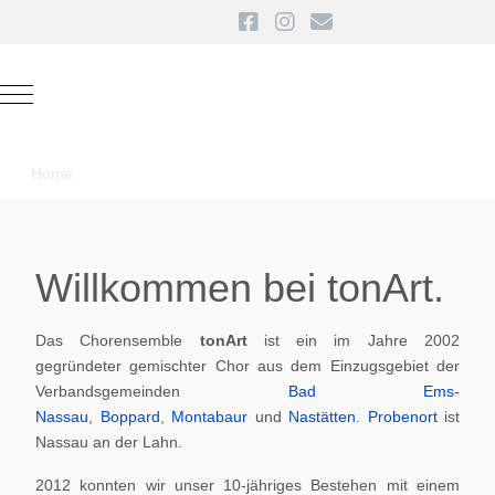
Mobile Menu Toggle
Home
Willkommen bei tonArt.
Das Chorensemble
tonArt
ist ein im Jahre 2002
gegründeter gemischter Chor aus dem Einzugsgebiet der
Verbandsgemeinden
Bad Ems-
Nassau
,
Boppard
,
Montabaur
und
Nastätten
.
Probenort
ist
Nassau an der Lahn.
2012 konnten wir unser 10-jähriges Bestehen mit einem