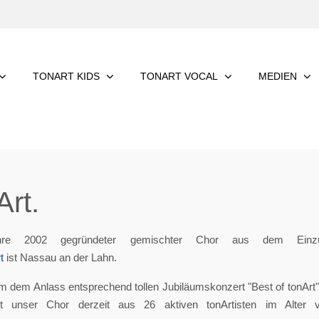
TONART KIDS
TONART VOCAL
MEDIEN
rt.
re 2002 gegründeter gemischter Chor aus dem Einzu
t
ist Nassau an der Lahn.
m dem Anlass entsprechend tollen Jubiläumskonzert "Best of tonArt", 
eht unser Chor derzeit aus 26 aktiven tonArtisten im Alter 