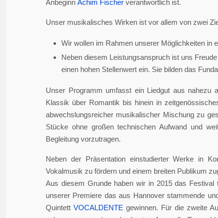
Anbeginn
Achim Fischer
verantwortlich ist.
Unser musikalisches Wirken ist vor allem von zwei Zie
Wir wollen im Rahmen unserer Möglichkeiten in er
Neben diesem Leistungsanspruch ist uns Freude 
einen hohen Stellenwert ein. Sie bilden das Fundame
Unser Programm umfasst ein Liedgut aus nahezu a
Klassik über Romantik bis hinein in zeitgenössisch
abwechslungsreicher musikalischer Mischung zu gesta
Stücke ohne großen technischen Aufwand und weite
Begleitung vorzutragen.
Neben der Präsentation einstudierter Werke in Ko
Vokalmusik zu fördern und einem breiten Publikum z
Aus diesem Grunde haben wir in 2015 das Festival 
unserer Premiere das aus Hannover stammende und i
Quintett
VOCALDENTE
gewinnen. Für die zweite Auf