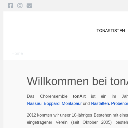
TONARTISTEN
Home
Willkommen bei tonA
Das Chorensemble
tonArt
ist ein im Jah
Nassau
,
Boppard
,
Montabaur
und
Nastätten
.
Probenor
2012 konnten wir unser 10-jähriges Bestehen mit eine
eingetragener Verein (seit Oktober 2005) best