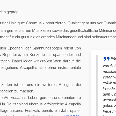
len geprägt:
ster Linie gute Chormusik produzieren. Qualität geht uns vor Quantit
am gemeinsamen Musizieren sowie das gesellschaftliche Miteinander
nt für ein gut funktionierendes Miteinander und sind selbstverständlich
llen Epochen, der Spannungsbogen reicht von
es Repertoire, um Konzerte mit spannender und
Für
lten. Dabei legen wir großen Wert darauf, die
von An
stgehend A-capella, also ohne instrumentale
musikal
verantw
erfüllt 
nzerten ist es uns ein weiteres Aniegen, die
Freude. 
ugänglich zu machen.
dem Cho
tonArt
vocal
ins Leben gerufen und konnten zu
wertvol
n Deutschland überaus erfolgreiche A-capella
geben 
lage unseres Festivals bereits ein Jahr später
freue m