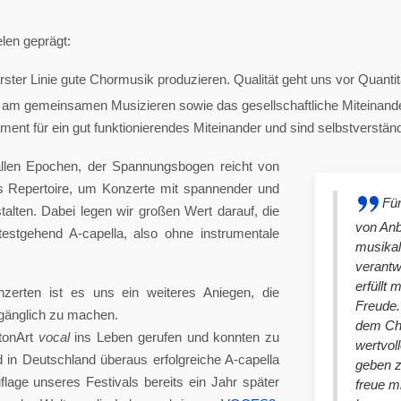
len geprägt:
ster Linie gute Chormusik produzieren. Qualität geht uns vor Quantit
am gemeinsamen Musizieren sowie das gesellschaftliche Miteinander
nt für ein gut funktionierendes Miteinander und sind selbstverständlich
llen Epochen, der Spannungsbogen reicht von
es Repertoire, um Konzerte mit spannender und
Für
lten. Dabei legen wir großen Wert darauf, die
von An
stgehend A-capella, also ohne instrumentale
musikal
verantw
erfüllt 
nzerten ist es uns ein weiteres Aniegen, die
Freude. 
ugänglich zu machen.
dem Cho
tonArt
vocal
ins Leben gerufen und konnten zu
wertvol
n Deutschland überaus erfolgreiche A-capella
geben 
lage unseres Festivals bereits ein Jahr später
freue m