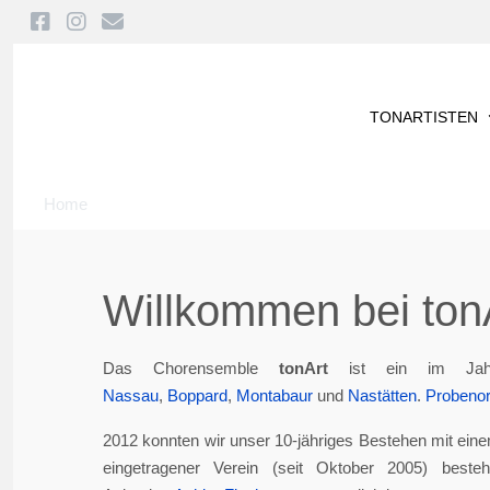
TONARTISTEN
Home
Willkommen bei tonA
Das Chorensemble
tonArt
ist ein im Jah
Nassau
,
Boppard
,
Montabaur
und
Nastätten
.
Probenor
2012 konnten wir unser 10-jähriges Bestehen mit eine
eingetragener Verein (seit Oktober 2005) best