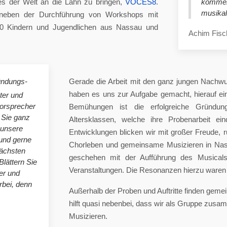
es der Welt an die Lahn zu bringen,
VOCES8
.
komme
musikal
eben der Durchführung von Workshops mit
00 Kindern und Jugendlichen aus Nassau und
Achim Fisc
ündungs-
Gerade die Arbeit mit den ganz jungen Nachwu
haben es uns zur Aufgabe gemacht, hierauf e
ster und
horsprecher
Bemühungen ist die erfolgreiche Gründung
 Sie ganz
Altersklassen, welche ihre Probenarbeit ei
 unsere
Entwicklungen blicken wir mit großer Freude, 
nd gerne
Chorleben und gemeinsame Musizieren in Nas
nächsten
geschehen mit der Aufführung des Musicals 
Blättern Sie
Veranstaltungen. Die Resonanzen hierzu waren 
er und
bei, denn
Außerhalb der Proben und Auftritte finden gem
hilft quasi nebenbei, dass wir als Gruppe zu
Musizieren.