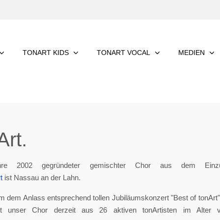
TONART KIDS
TONART VOCAL
MEDIEN
rt.
re 2002 gegründeter gemischter Chor aus dem Einzu
t
ist Nassau an der Lahn.
m dem Anlass entsprechend tollen Jubiläumskonzert "Best of tonArt", 
eht unser Chor derzeit aus 26 aktiven tonArtisten im Alter 