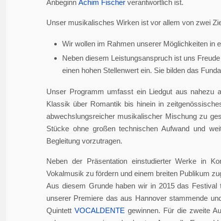
Anbeginn
Achim Fischer
verantwortlich ist.
Unser musikalisches Wirken ist vor allem von zwei Zie
Wir wollen im Rahmen unserer Möglichkeiten in er
Neben diesem Leistungsanspruch ist uns Freude 
einen hohen Stellenwert ein. Sie bilden das Fundame
Unser Programm umfasst ein Liedgut aus nahezu a
Klassik über Romantik bis hinein in zeitgenössisch
abwechslungsreicher musikalischer Mischung zu gesta
Stücke ohne großen technischen Aufwand und weite
Begleitung vorzutragen.
Neben der Präsentation einstudierter Werke in Ko
Vokalmusik zu fördern und einem breiten Publikum z
Aus diesem Grunde haben wir in 2015 das Festival 
unserer Premiere das aus Hannover stammende und i
Quintett
VOCALDENTE
gewinnen. Für die zweite Auf