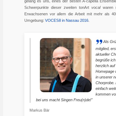
gelang es uns, eines der besten A-capella Ensembl
Schwerpunkte dieser zweiten tonArt
vocal
waren n
Erwachsenen vor allem die Arbeit mit mehr als 4
Umgebung:
VOCES8 in Nassau 2016
.
Als Gr
mitglied, er
aktueller C
begrüße ich
herzlich auf
Homepage u
in unserer 
Chorprobe. 
einfach weit
kommen vor
bei uns macht Singen Freu(n)de!"
Markus Bär