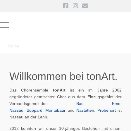
Mobile Menu Toggle
Home
Willkommen bei tonArt.
Das Chorensemble
tonArt
ist ein im Jahre 2002
gegründeter gemischter Chor aus dem Einzugsgebiet der
Verbandsgemeinden
Bad Ems-
Nassau
,
Boppard
,
Montabaur
und
Nastätten
.
Probenort
ist
Nassau an der Lahn.
2012 konnten wir unser 10-jähriges Bestehen mit einem