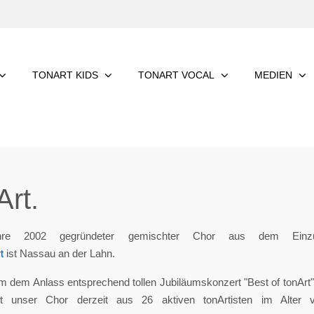
TONART KIDS
TONART VOCAL
MEDIEN
rt.
re 2002 gegründeter gemischter Chor aus dem Einzu
t
ist Nassau an der Lahn.
m dem Anlass entsprechend tollen Jubiläumskonzert "Best of tonArt", 
eht unser Chor derzeit aus 26 aktiven tonArtisten im Alter 