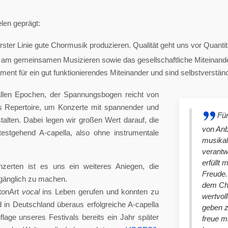
len geprägt:
ster Linie gute Chormusik produzieren. Qualität geht uns vor Quantit
am gemeinsamen Musizieren sowie das gesellschaftliche Miteinander
nt für ein gut funktionierendes Miteinander und sind selbstverständlich
llen Epochen, der Spannungsbogen reicht von
es Repertoire, um Konzerte mit spannender und
Für
lten. Dabei legen wir großen Wert darauf, die
von An
stgehend A-capella, also ohne instrumentale
musikal
verantw
erfüllt 
nzerten ist es uns ein weiteres Aniegen, die
Freude. 
ugänglich zu machen.
dem Cho
tonArt
vocal
ins Leben gerufen und konnten zu
wertvol
n Deutschland überaus erfolgreiche A-capella
geben 
lage unseres Festivals bereits ein Jahr später
freue m