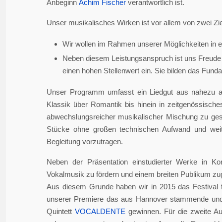
Anbeginn
Achim Fischer
verantwortlich ist.
Unser musikalisches Wirken ist vor allem von zwei Zie
Wir wollen im Rahmen unserer Möglichkeiten in er
Neben diesem Leistungsanspruch ist uns Freude 
einen hohen Stellenwert ein. Sie bilden das Fundame
Unser Programm umfasst ein Liedgut aus nahezu a
Klassik über Romantik bis hinein in zeitgenössisch
abwechslungsreicher musikalischer Mischung zu gesta
Stücke ohne großen technischen Aufwand und weite
Begleitung vorzutragen.
Neben der Präsentation einstudierter Werke in Ko
Vokalmusik zu fördern und einem breiten Publikum z
Aus diesem Grunde haben wir in 2015 das Festival 
unserer Premiere das aus Hannover stammende und i
Quintett
VOCALDENTE
gewinnen. Für die zweite Auf