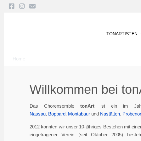
TONARTISTEN
Home
Willkommen bei tonA
Das Chorensemble
tonArt
ist ein im Jah
Nassau
,
Boppard
,
Montabaur
und
Nastätten
.
Probenor
2012 konnten wir unser 10-jähriges Bestehen mit eine
eingetragener Verein (seit Oktober 2005) best