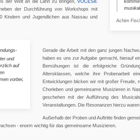
es der Welt an die Lahn zu bringen,
VOCES8
.
komme
musikal
eben der Durchführung von Workshops mit
00 Kindern und Jugendlichen aus Nassau und
Achim Fisc
ündungs-
Gerade die Arbeit mit den ganz jungen Nachwu
haben es uns zur Aufgabe gemacht, hierauf e
ster und
rzlich auf
Bemühungen ist die erfolgreiche Gründung
en
Altersklassen, welche ihre Probenarbeit ei
mmen vorbei,
Entwicklungen blicken wir mit großer Freude, 
Chorleben und gemeinsame Musizieren in Nas
geschehen mit der Aufführung des Musicals 
Veranstaltungen. Die Resonanzen hierzu waren 
Außerhalb der Proben und Auftritte finden gem
 wachsen - enorm wichtig für das gemeinsame Musizieren.