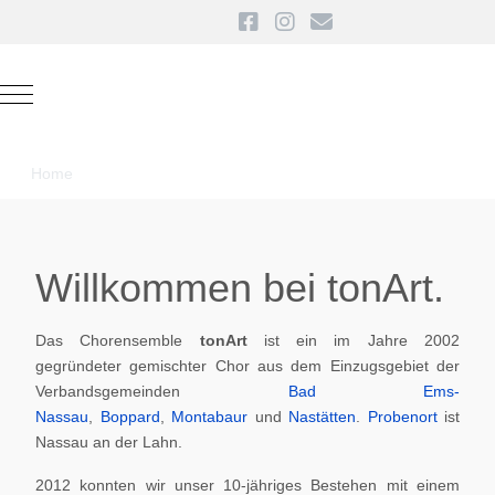
Mobile Menu Toggle
Home
Willkommen bei tonArt.
Das Chorensemble
tonArt
ist ein im Jahre 2002
gegründeter gemischter Chor aus dem Einzugsgebiet der
Verbandsgemeinden
Bad Ems-
Nassau
,
Boppard
,
Montabaur
und
Nastätten
.
Probenort
ist
Nassau an der Lahn.
2012 konnten wir unser 10-jähriges Bestehen mit einem