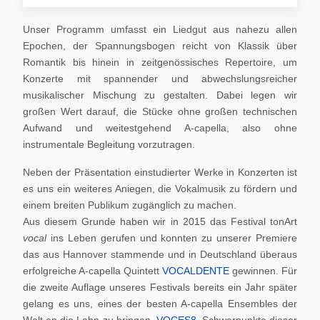
Unser Programm umfasst ein Liedgut aus nahezu allen
Epochen, der Spannungsbogen reicht von Klassik über
Romantik bis hinein in zeitgenössisches Repertoire, um
Konzerte mit spannender und abwechslungsreicher
musikalischer Mischung zu gestalten. Dabei legen wir
großen Wert darauf, die Stücke ohne großen technischen
Aufwand und weitestgehend A-capella, also ohne
instrumentale Begleitung vorzutragen.
Neben der Präsentation einstudierter Werke in Konzerten ist
es uns ein weiteres Aniegen, die Vokalmusik zu fördern und
einem breiten Publikum zugänglich zu machen.
Aus diesem Grunde haben wir in 2015 das Festival tonArt
vocal
ins Leben gerufen und konnten zu unserer Premiere
das aus Hannover stammende und in Deutschland überaus
erfolgreiche A-capella Quintett
VOCALDENTE
gewinnen. Für
die zweite Auflage unseres Festivals bereits ein Jahr später
gelang es uns, eines der besten A-capella Ensembles der
Welt an die Lahn zu bringen,
VOCES8
. Schwerpunkte dieser