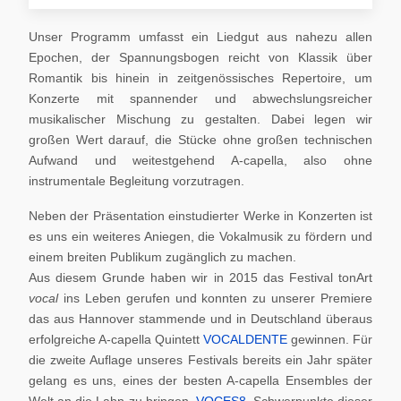
Unser Programm umfasst ein Liedgut aus nahezu allen
Epochen, der Spannungsbogen reicht von Klassik über
Romantik bis hinein in zeitgenössisches Repertoire, um
Konzerte mit spannender und abwechslungsreicher
musikalischer Mischung zu gestalten. Dabei legen wir
großen Wert darauf, die Stücke ohne großen technischen
Aufwand und weitestgehend A-capella, also ohne
instrumentale Begleitung vorzutragen.
Neben der Präsentation einstudierter Werke in Konzerten ist
es uns ein weiteres Aniegen, die Vokalmusik zu fördern und
einem breiten Publikum zugänglich zu machen.
Aus diesem Grunde haben wir in 2015 das Festival tonArt
vocal
ins Leben gerufen und konnten zu unserer Premiere
das aus Hannover stammende und in Deutschland überaus
erfolgreiche A-capella Quintett
VOCALDENTE
gewinnen. Für
die zweite Auflage unseres Festivals bereits ein Jahr später
gelang es uns, eines der besten A-capella Ensembles der
Welt an die Lahn zu bringen,
VOCES8
. Schwerpunkte dieser