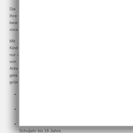
Die Gründung gleich dreier Chöre für die Jüngsten hatte
Ihre Initialzündung 2016, als es uns gelang, eines der
besten A-capella Ensembles der Welt zu engagieren -
voces8.
Mit ihren Workshops mit mehr als 400 teilnehmenden
Kindern aus Nassau und seinem Umland wussten sie nicht
nur die Kinder, sondern vor allem auch die Verantwortlichen
von tonArt davon zu überzeugen, das Engagement für die
Arbeit mit Kindern und Jugendlichen aufzugreifen und so
gelang es im selben Jahr, gleich drei Nachwuchsgruppen zu
gründen:
bei den Singmäusen starten die Jüngsten im Alter ab 4
Jahre bis zum 1. Schuljahr
der Kinderchor ist für Kinder vom 1. bis zum 4.
Schuljahr gedacht und
unser Jugendchor bedient die Größten vom 5.
Schuljahr bis 16 Jahre.