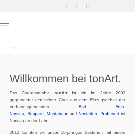
Mobile Menu Toggle
Home
Willkommen bei tonArt.
Das Chorensemble
tonArt
ist ein im Jahre 2002
gegründeter gemischter Chor aus dem Einzugsgebiet der
Verbandsgemeinden
Bad Ems-
Nassau
,
Boppard
,
Montabaur
und
Nastätten
.
Probenort
ist
Nassau an der Lahn.
2012 konnten wir unser 10-jähriges Bestehen mit einem