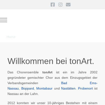
Mobile Menu Toggle
Home
Willkommen bei tonArt.
Das Chorensemble
tonArt
ist ein im Jahre 2002
gegründeter gemischter Chor aus dem Einzugsgebiet der
Verbandsgemeinden
Bad Ems-
Nassau
,
Boppard
,
Montabaur
und
Nastätten
.
Probenort
ist
Nassau an der Lahn.
2012 konnten wir unser 10-jähriges Bestehen mit einem