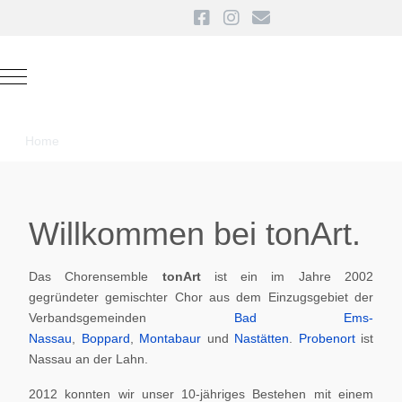
Mobile Menu Toggle
Home
Willkommen bei tonArt.
Das Chorensemble
tonArt
ist ein im Jahre 2002
gegründeter gemischter Chor aus dem Einzugsgebiet der
Verbandsgemeinden
Bad Ems-
Nassau
,
Boppard
,
Montabaur
und
Nastätten
.
Probenort
ist
Nassau an der Lahn.
2012 konnten wir unser 10-jähriges Bestehen mit einem