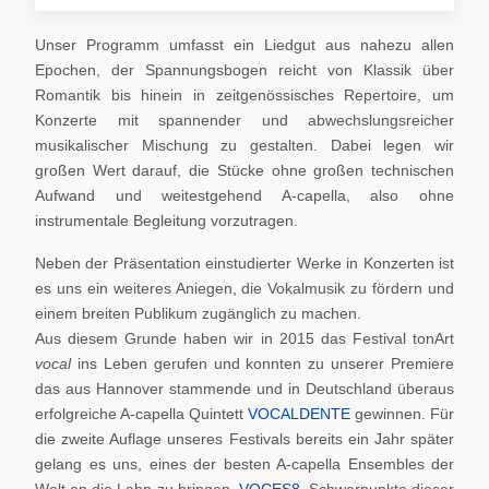
Unser Programm umfasst ein Liedgut aus nahezu allen
Epochen, der Spannungsbogen reicht von Klassik über
Romantik bis hinein in zeitgenössisches Repertoire, um
Konzerte mit spannender und abwechslungsreicher
musikalischer Mischung zu gestalten. Dabei legen wir
großen Wert darauf, die Stücke ohne großen technischen
Aufwand und weitestgehend A-capella, also ohne
instrumentale Begleitung vorzutragen.
Neben der Präsentation einstudierter Werke in Konzerten ist
es uns ein weiteres Aniegen, die Vokalmusik zu fördern und
einem breiten Publikum zugänglich zu machen.
Aus diesem Grunde haben wir in 2015 das Festival tonArt
vocal
ins Leben gerufen und konnten zu unserer Premiere
das aus Hannover stammende und in Deutschland überaus
erfolgreiche A-capella Quintett
VOCALDENTE
gewinnen. Für
die zweite Auflage unseres Festivals bereits ein Jahr später
gelang es uns, eines der besten A-capella Ensembles der
Welt an die Lahn zu bringen,
VOCES8
. Schwerpunkte dieser