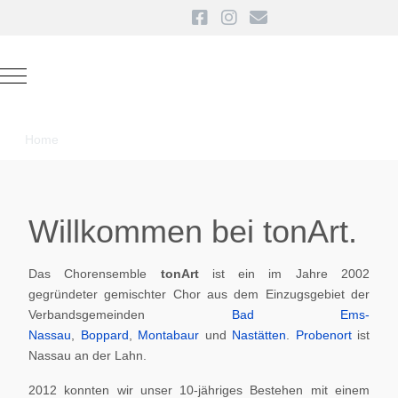
Mobile Menu Toggle
Home
Willkommen bei tonArt.
Das Chorensemble
tonArt
ist ein im Jahre 2002
gegründeter gemischter Chor aus dem Einzugsgebiet der
Verbandsgemeinden
Bad Ems-
Nassau
,
Boppard
,
Montabaur
und
Nastätten
.
Probenort
ist
Nassau an der Lahn.
2012 konnten wir unser 10-jähriges Bestehen mit einem