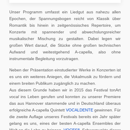
Unser Programm umfasst ein Liedgut aus nahezu allen
Epochen, der Spannungsbogen reicht von Klassik über
Romantik bis hinein in zeitgenössisches Repertoire, um
Konzerte mit spannender und abwechslungsreicher
musikalischer Mischung zu gestalten. Dabei legen wir
großen Wert darauf, die Stücke ohne großen technischen
Aufwand und weitestgehend A-capella, also ohne
instrumentale Begleitung vorzutragen.
Neben der Präsentation einstudierter Werke in Konzerten ist
es uns ein weiteres Aniegen, die Vokalmusik zu fördern und
einem breiten Publikum zugänglich zu machen.
Aus diesem Grunde haben wir in 2015 das Festival tonArt
vocal
ins Leben gerufen und konnten zu unserer Premiere
das aus Hannover stammende und in Deutschland überaus
erfolgreiche A-capella Quintett
VOCALDENTE
gewinnen. Für
die zweite Auflage unseres Festivals bereits ein Jahr später
gelang es uns, eines der besten A-capella Ensembles der
Welt an die Lahn zu bringen,
VOCES8
. Schwerpunkte dieser