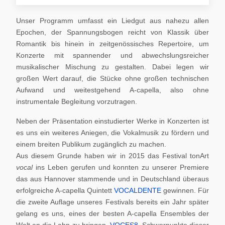
Unser Programm umfasst ein Liedgut aus nahezu allen
Epochen, der Spannungsbogen reicht von Klassik über
Romantik bis hinein in zeitgenössisches Repertoire, um
Konzerte mit spannender und abwechslungsreicher
musikalischer Mischung zu gestalten. Dabei legen wir
großen Wert darauf, die Stücke ohne großen technischen
Aufwand und weitestgehend A-capella, also ohne
instrumentale Begleitung vorzutragen.
Neben der Präsentation einstudierter Werke in Konzerten ist
es uns ein weiteres Aniegen, die Vokalmusik zu fördern und
einem breiten Publikum zugänglich zu machen.
Aus diesem Grunde haben wir in 2015 das Festival tonArt
vocal
ins Leben gerufen und konnten zu unserer Premiere
das aus Hannover stammende und in Deutschland überaus
erfolgreiche A-capella Quintett
VOCALDENTE
gewinnen. Für
die zweite Auflage unseres Festivals bereits ein Jahr später
gelang es uns, eines der besten A-capella Ensembles der
Welt an die Lahn zu bringen,
VOCES8
. Schwerpunkte dieser