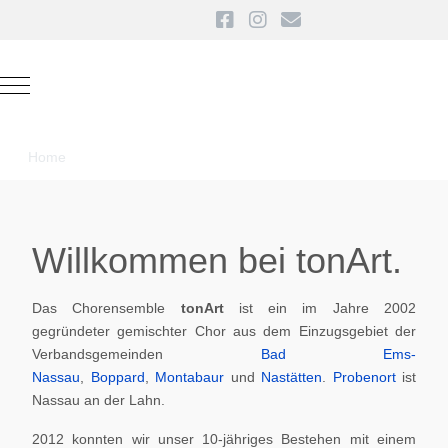
Mobile Menu Toggle
Home
Willkommen bei tonArt.
Das Chorensemble
tonArt
ist ein im Jahre 2002
gegründeter gemischter Chor aus dem Einzugsgebiet der
Verbandsgemeinden
Bad Ems-
Nassau
,
Boppard
,
Montabaur
und
Nastätten
.
Probenort
ist
Nassau an der Lahn.
2012 konnten wir unser 10-jähriges Bestehen mit einem