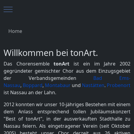
Mobile Menu Toggle
Home
Willkommen bei tonArt.
Das Chorensemble
tonArt
ist ein im Jahre 2002
gegründeter gemischter Chor aus dem Einzugsgebiet
der Verbandsgemeinden
Bad Ems-
Nassau
,
Boppard
,
Montabaur
und
Nastätten
.
Probenort
ist Nassau an der Lahn.
2012 konnten wir unser 10-jähriges Bestehen mit einem
dem Anlass entsprechend tollen Jubiläumskonzert
"Best of tonArt", in der ausverkauften Stadthalle zu
Nassau feiern. Als eingetragener Verein (seit Oktober
2005) besteht unser Chor derzeit aus 26 aktiven