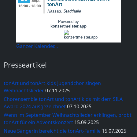
Ganzer Kalender...
Presseartikel
tonArt und tonArt kids Jugendchor singen
Weihnachtslieder
07.11.2025
Chorensemble tonArt und tonArt kids mit dem SILA
Award 2024 ausgezeichnet
07.10.2025
Wenn im September Weihnachtslieder erklingen, probt
tonArt für ein Adventskonzert
15.09.2025
Neue Sängerin bereicht die tonArt-Familie
15.07.2025