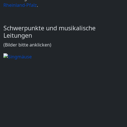
Rheinland-Pfalz
.
Schwerpunkte und musikalische
Leitungen
(Bilder bitte anklicken)
Bei den Singmäusen handelt es sich um eine
musikalische Früherziehung mit dem
Schwerpunkt Singen. Die Kinder werden
spielerisch an die Musik und das Singen
herangeführt. Die Treffen haben einen
inhaltlichen- und musikalischen roten Faden,
Stimmbildung wird durch Stimmgeschichten
eingeführt. Besonders wichtig ist das Singen