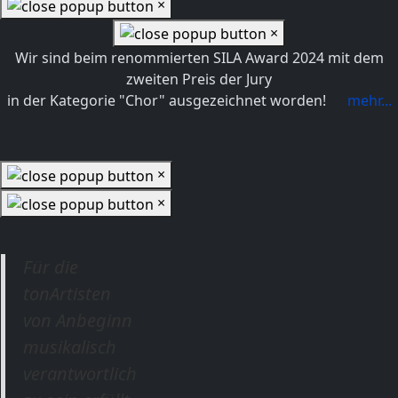
×
×
Wir sind beim renommierten SILA Award 2024 mit dem
zweiten Preis der Jury
in der Kategorie "Chor" ausgezeichnet worden!
mehr...
×
×
Für d
ie
tonArtisten
von Anbeginn
musikalisch
verantwortlich