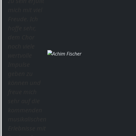
zu sein erfüllt
mich mit viel
Freude. Ich
hoffe sehr,
dem Chor
noch viele
wertvolle
Impulse
geben zu
können und
freue mich
sehr auf die
kommenden
musikalischen
Erlebnisse mit