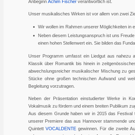
Anbeginn
Achim Fischer
verantwortlich ist.
Unser musikalisches Wirken ist vor allem von zwei Zie
Wir wollen im Rahmen unserer Möglichkeiten in er
Neben diesem Leistungsanspruch ist uns Freude 
einen hohen Stellenwert ein. Sie bilden das Fundame
Unser Programm umfasst ein Liedgut aus nahezu a
Klassik über Romantik bis hinein in zeitgenössisch
abwechslungsreicher musikalischer Mischung zu gesta
Stücke ohne großen technischen Aufwand und weite
Begleitung vorzutragen.
Neben der Präsentation einstudierter Werke in Ko
Vokalmusik zu fördern und einem breiten Publikum z
Aus diesem Grunde haben wir in 2015 das Festival 
unserer Premiere das aus Hannover stammende und i
Quintett
VOCALDENTE
gewinnen. Für die zweite Auf