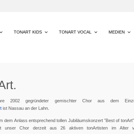
TONART KIDS
TONART VOCAL
MEDIEN
rt.
re 2002 gegründeter gemischter Chor aus dem Einzu
t
ist Nassau an der Lahn.
m dem Anlass entsprechend tollen Jubiläumskonzert "Best of tonArt", 
eht unser Chor derzeit aus 26 aktiven tonArtisten im Alter 