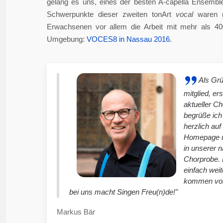
gelang es uns, eines der besten A-capella Ensembl
Schwerpunkte dieser zweiten tonArt
vocal
waren n
Erwachsenen vor allem die Arbeit mit mehr als 4
Umgebung:
VOCES8 in Nassau 2016
.
Als Gr
mitglied, er
aktueller C
begrüße ich
herzlich auf
Homepage u
in unserer 
Chorprobe. 
einfach weit
kommen vor
bei uns macht Singen Freu(n)de!"
Markus Bär