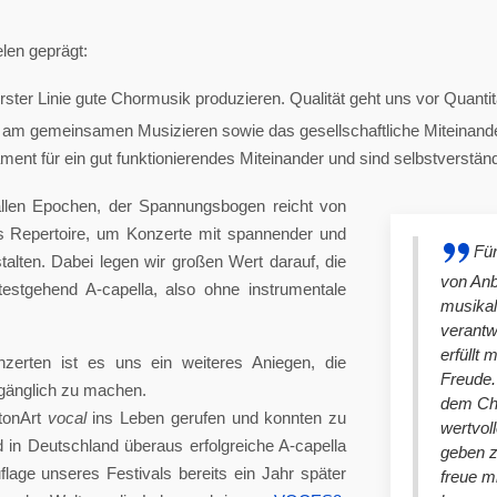
len geprägt:
ster Linie gute Chormusik produzieren. Qualität geht uns vor Quantit
am gemeinsamen Musizieren sowie das gesellschaftliche Miteinander
nt für ein gut funktionierendes Miteinander und sind selbstverständlich
llen Epochen, der Spannungsbogen reicht von
es Repertoire, um Konzerte mit spannender und
Für
lten. Dabei legen wir großen Wert darauf, die
von An
stgehend A-capella, also ohne instrumentale
musikal
verantw
erfüllt 
nzerten ist es uns ein weiteres Aniegen, die
Freude. 
ugänglich zu machen.
dem Cho
tonArt
vocal
ins Leben gerufen und konnten zu
wertvol
n Deutschland überaus erfolgreiche A-capella
geben 
lage unseres Festivals bereits ein Jahr später
freue m