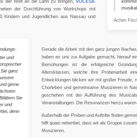
es der Welt an die Lahn zu bringen,
VOCES8
.
komme
musikal
eben der Durchführung von Workshops mit
00 Kindern und Jugendlichen aus Nassau und
Achim Fisc
ündungs-
Gerade die Arbeit mit den ganz jungen Nachwu
haben es uns zur Aufgabe gemacht, hierauf e
ster und
horsprecher
Bemühungen ist die erfolgreiche Gründung
 Sie ganz
Altersklassen, welche ihre Probenarbeit ei
 unsere
Entwicklungen blicken wir mit großer Freude, 
nd gerne
Chorleben und gemeinsame Musizieren in Nas
nächsten
geschehen mit der Aufführung des Musicals 
Blättern Sie
Veranstaltungen. Die Resonanzen hierzu waren 
er und
bei, denn
Außerhalb der Proben und Auftritte finden gem
hilft quasi nebenbei, dass wir als Gruppe zu
Musizieren.