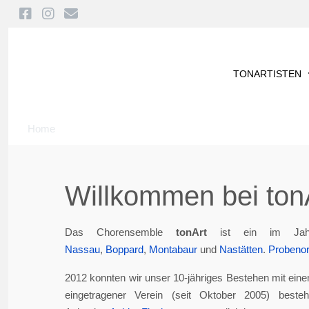
TONARTISTEN
Home
Willkommen bei tonA
Das Chorensemble
tonArt
ist ein im Jah
Nassau
,
Boppard
,
Montabaur
und
Nastätten
.
Probenor
2012 konnten wir unser 10-jähriges Bestehen mit eine
eingetragener Verein (seit Oktober 2005) best