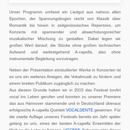
Unser Programm umfasst ein Liedgut aus nahezu allen
Epochen, der Spannungsbogen reicht von Klassik über
Romantik bis hinein in zeitgenössisches Repertoire, um
Konzerte mit spannender und abwechslungsreicher
musikalischer Mischung zu gestalten. Dabei legen wir
großen Wert darauf, die Stücke ohne großen technischen
Aufwand und weitestgehend A-capella, also ohne
instrumentale Begleitung vorzutragen.
Neben der Präsentation einstudierter Werke in Konzerten ist
es uns ein weiteres Aniegen, die Vokalmusik zu fördern und
einem breiten Publikum zugänglich zu machen.
Aus diesem Grunde haben wir in 2015 das Festival tonArt
vocal
ins Leben gerufen und konnten zu unserer Premiere
das aus Hannover stammende und in Deutschland überaus
erfolgreiche A-capella Quintett
VOCALDENTE
gewinnen. Für
die zweite Auflage unseres Festivals bereits ein Jahr später
gelang es uns, eines der besten A-capella Ensembles der
Welt an die Lahn zu bringen,
VOCES8
. Schwerpunkte dieser