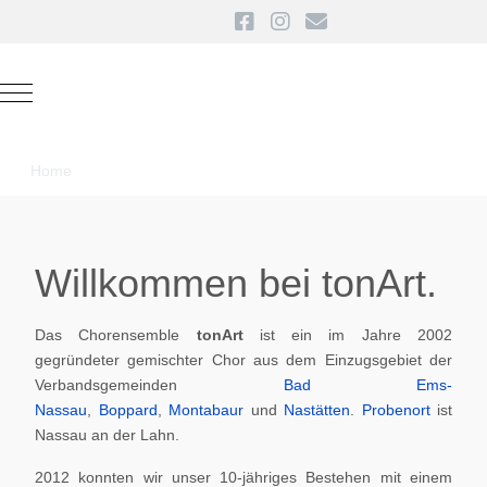
Mobile Menu Toggle
Home
Willkommen bei tonArt.
Das Chorensemble
tonArt
ist ein im Jahre 2002
gegründeter gemischter Chor aus dem Einzugsgebiet der
Verbandsgemeinden
Bad Ems-
Nassau
,
Boppard
,
Montabaur
und
Nastätten
.
Probenort
ist
Nassau an der Lahn.
2012 konnten wir unser 10-jähriges Bestehen mit einem