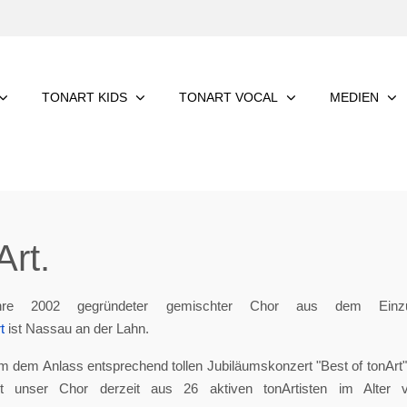
TONART KIDS
TONART VOCAL
MEDIEN
rt.
re 2002 gegründeter gemischter Chor aus dem Einzu
t
ist Nassau an der Lahn.
m dem Anlass entsprechend tollen Jubiläumskonzert "Best of tonArt", 
eht unser Chor derzeit aus 26 aktiven tonArtisten im Alter 