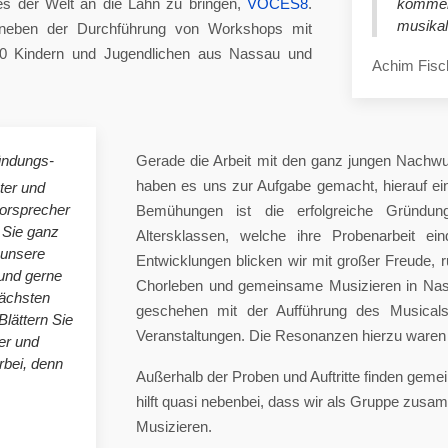
es der Welt an die Lahn zu bringen,
VOCES8
.
komme
musikal
eben der Durchführung von Workshops mit
00 Kindern und Jugendlichen aus Nassau und
Achim Fisc
ündungs-
Gerade die Arbeit mit den ganz jungen Nachwu
haben es uns zur Aufgabe gemacht, hierauf e
ster und
horsprecher
Bemühungen ist die erfolgreiche Gründung
 Sie ganz
Altersklassen, welche ihre Probenarbeit ei
 unsere
Entwicklungen blicken wir mit großer Freude, 
nd gerne
Chorleben und gemeinsame Musizieren in Nas
nächsten
geschehen mit der Aufführung des Musicals 
Blättern Sie
Veranstaltungen. Die Resonanzen hierzu waren 
er und
bei, denn
Außerhalb der Proben und Auftritte finden gem
hilft quasi nebenbei, dass wir als Gruppe zu
Musizieren.