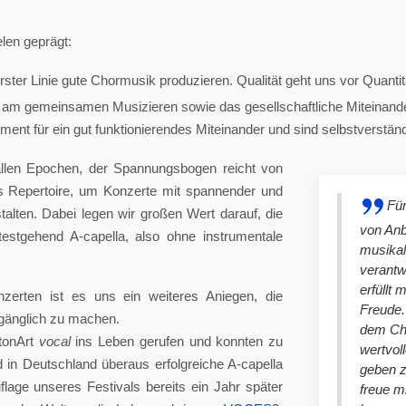
len geprägt:
ster Linie gute Chormusik produzieren. Qualität geht uns vor Quantit
am gemeinsamen Musizieren sowie das gesellschaftliche Miteinander
nt für ein gut funktionierendes Miteinander und sind selbstverständlich
llen Epochen, der Spannungsbogen reicht von
es Repertoire, um Konzerte mit spannender und
Für
lten. Dabei legen wir großen Wert darauf, die
von An
stgehend A-capella, also ohne instrumentale
musikal
verantw
erfüllt 
nzerten ist es uns ein weiteres Aniegen, die
Freude. 
ugänglich zu machen.
dem Cho
tonArt
vocal
ins Leben gerufen und konnten zu
wertvol
n Deutschland überaus erfolgreiche A-capella
geben 
lage unseres Festivals bereits ein Jahr später
freue m