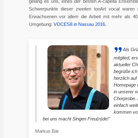
gelang es uns, eines der besten A-capella Ensembl
Schwerpunkte dieser zweiten tonArt
vocal
waren n
Erwachsenen vor allem die Arbeit mit mehr als 4
Umgebung:
VOCES8 in Nassau 2016
.
Als Gr
mitglied, er
aktueller C
begrüße ich
herzlich auf
Homepage u
in unserer 
Chorprobe. 
einfach weit
kommen vor
bei uns macht Singen Freu(n)de!"
Markus Bär