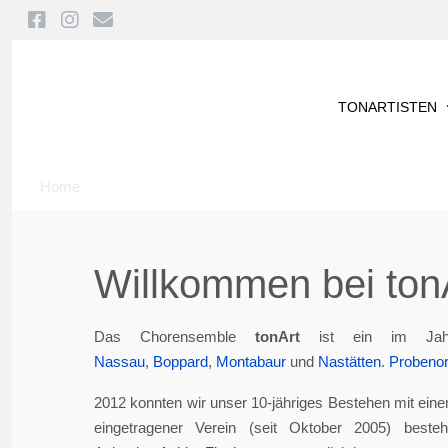
TONARTISTEN
Home
Willkommen bei tonA
Das Chorensemble
tonArt
ist ein im Jah
Nassau
,
Boppard
,
Montabaur
und
Nastätten
.
Probenor
2012 konnten wir unser 10-jähriges Bestehen mit eine
eingetragener Verein (seit Oktober 2005) best