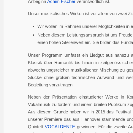
Anbeginn
Achim Fischer
verantwortlich ist.
Unser musikalisches Wirken ist vor allem von zwei Zie
Wir wollen im Rahmen unserer Möglichkeiten in er
Neben diesem Leistungsanspruch ist uns Freude 
einen hohen Stellenwert ein. Sie bilden das Fundame
Unser Programm umfasst ein Liedgut aus nahezu a
Klassik über Romantik bis hinein in zeitgenössisch
abwechslungsreicher musikalischer Mischung zu gesta
Stücke ohne großen technischen Aufwand und weite
Begleitung vorzutragen.
Neben der Präsentation einstudierter Werke in Ko
Vokalmusik zu fördern und einem breiten Publikum z
Aus diesem Grunde haben wir in 2015 das Festival 
unserer Premiere das aus Hannover stammende und i
Quintett
VOCALDENTE
gewinnen. Für die zweite Auf