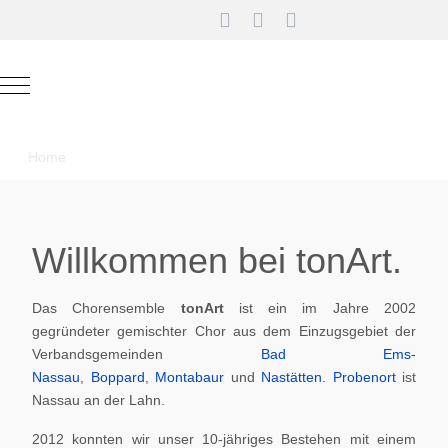
Mobile Menu Toggle
Home
Willkommen bei tonArt.
Das Chorensemble
tonArt
ist ein im Jahre 2002
gegründeter gemischter Chor aus dem Einzugsgebiet der
Verbandsgemeinden
Bad Ems-
Nassau
,
Boppard
,
Montabaur
und
Nastätten
.
Probenort
ist
Nassau an der Lahn.
2012 konnten wir unser 10-jähriges Bestehen mit einem