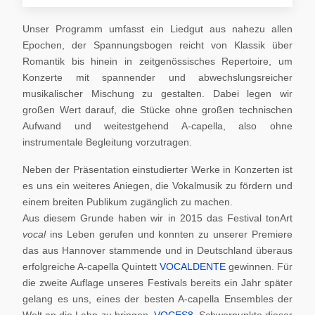
Unser Programm umfasst ein Liedgut aus nahezu allen
Epochen, der Spannungsbogen reicht von Klassik über
Romantik bis hinein in zeitgenössisches Repertoire, um
Konzerte mit spannender und abwechslungsreicher
musikalischer Mischung zu gestalten. Dabei legen wir
großen Wert darauf, die Stücke ohne großen technischen
Aufwand und weitestgehend A-capella, also ohne
instrumentale Begleitung vorzutragen.
Neben der Präsentation einstudierter Werke in Konzerten ist
es uns ein weiteres Aniegen, die Vokalmusik zu fördern und
einem breiten Publikum zugänglich zu machen.
Aus diesem Grunde haben wir in 2015 das Festival tonArt
vocal
ins Leben gerufen und konnten zu unserer Premiere
das aus Hannover stammende und in Deutschland überaus
erfolgreiche A-capella Quintett
VOCALDENTE
gewinnen. Für
die zweite Auflage unseres Festivals bereits ein Jahr später
gelang es uns, eines der besten A-capella Ensembles der
Welt an die Lahn zu bringen,
VOCES8
. Schwerpunkte dieser