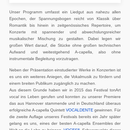
Unser Programm umfasst ein Liedgut aus nahezu allen
Epochen, der Spannungsbogen reicht von Klassik über
Romantik bis hinein in zeitgenössisches Repertoire, um
Konzerte mit spannender und abwechslungsreicher
musikalischer Mischung zu gestalten. Dabei legen wir
großen Wert darauf, die Stücke ohne großen technischen
Aufwand und weitestgehend A-capella, also ohne
instrumentale Begleitung vorzutragen.
Neben der Präsentation einstudierter Werke in Konzerten ist
es uns ein weiteres Aniegen, die Vokalmusik zu fördern und
einem breiten Publikum zugänglich zu machen.
Aus diesem Grunde haben wir in 2015 das Festival tonArt
vocal
ins Leben gerufen und konnten zu unserer Premiere
das aus Hannover stammende und in Deutschland überaus
erfolgreiche A-capella Quintett
VOCALDENTE
gewinnen. Für
die zweite Auflage unseres Festivals bereits ein Jahr später
gelang es uns, eines der besten A-capella Ensembles der
Welt an die Lahn zu bringen,
VOCES8
. Schwerpunkte dieser