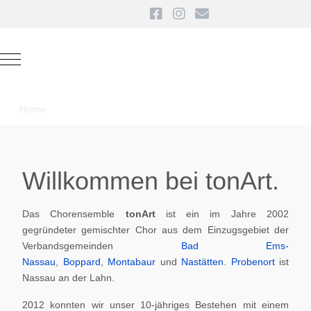
Mobile Menu Toggle
Home
Willkommen bei tonArt.
Das Chorensemble
tonArt
ist ein im Jahre 2002
gegründeter gemischter Chor aus dem Einzugsgebiet der
Verbandsgemeinden
Bad Ems-
Nassau
,
Boppard
,
Montabaur
und
Nastätten
.
Probenort
ist
Nassau an der Lahn.
2012 konnten wir unser 10-jähriges Bestehen mit einem