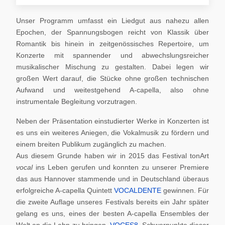
Unser Programm umfasst ein Liedgut aus nahezu allen
Epochen, der Spannungsbogen reicht von Klassik über
Romantik bis hinein in zeitgenössisches Repertoire, um
Konzerte mit spannender und abwechslungsreicher
musikalischer Mischung zu gestalten. Dabei legen wir
großen Wert darauf, die Stücke ohne großen technischen
Aufwand und weitestgehend A-capella, also ohne
instrumentale Begleitung vorzutragen.
Neben der Präsentation einstudierter Werke in Konzerten ist
es uns ein weiteres Aniegen, die Vokalmusik zu fördern und
einem breiten Publikum zugänglich zu machen.
Aus diesem Grunde haben wir in 2015 das Festival tonArt
vocal
ins Leben gerufen und konnten zu unserer Premiere
das aus Hannover stammende und in Deutschland überaus
erfolgreiche A-capella Quintett
VOCALDENTE
gewinnen. Für
die zweite Auflage unseres Festivals bereits ein Jahr später
gelang es uns, eines der besten A-capella Ensembles der
Welt an die Lahn zu bringen,
VOCES8
. Schwerpunkte dieser