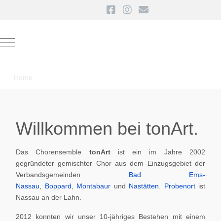
Mobile Menu Toggle
Home
Willkommen bei tonArt.
Das Chorensemble
tonArt
ist ein im Jahre 2002
gegründeter gemischter Chor aus dem Einzugsgebiet der
Verbandsgemeinden
Bad Ems-
Nassau
,
Boppard
,
Montabaur
und
Nastätten
.
Probenort
ist
Nassau an der Lahn.
2012 konnten wir unser 10-jähriges Bestehen mit einem