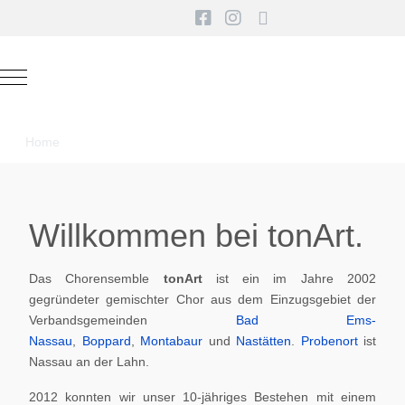
Mobile Menu Toggle
Home
Willkommen bei tonArt.
Das Chorensemble
tonArt
ist ein im Jahre 2002
gegründeter gemischter Chor aus dem Einzugsgebiet der
Verbandsgemeinden
Bad Ems-
Nassau
,
Boppard
,
Montabaur
und
Nastätten
.
Probenort
ist
Nassau an der Lahn.
2012 konnten wir unser 10-jähriges Bestehen mit einem