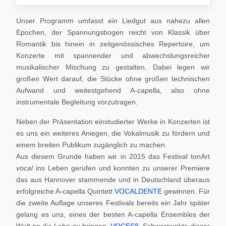
Unser Programm umfasst ein Liedgut aus nahezu allen
Epochen, der Spannungsbogen reicht von Klassik über
Romantik bis hinein in zeitgenössisches Repertoire, um
Konzerte mit spannender und abwechslungsreicher
musikalischer Mischung zu gestalten. Dabei legen wir
großen Wert darauf, die Stücke ohne großen technischen
Aufwand und weitestgehend A-capella, also ohne
instrumentale Begleitung vorzutragen.
Neben der Präsentation einstudierter Werke in Konzerten ist
es uns ein weiteres Aniegen, die Vokalmusik zu fördern und
einem breiten Publikum zugänglich zu machen.
Aus diesem Grunde haben wir in 2015 das Festival tonArt
vocal
ins Leben gerufen und konnten zu unserer Premiere
das aus Hannover stammende und in Deutschland überaus
erfolgreiche A-capella Quintett
VOCALDENTE
gewinnen. Für
die zweite Auflage unseres Festivals bereits ein Jahr später
gelang es uns, eines der besten A-capella Ensembles der
Welt an die Lahn zu bringen,
VOCES8
. Schwerpunkte dieser