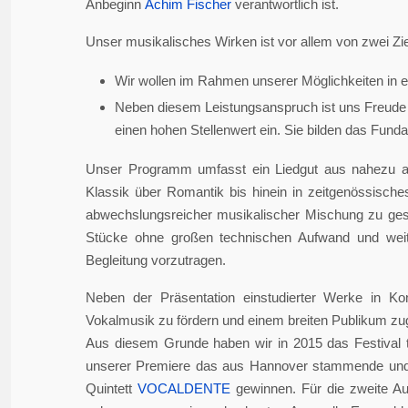
Anbeginn
Achim Fischer
verantwortlich ist.
Unser musikalisches Wirken ist vor allem von zwei Zie
Wir wollen im Rahmen unserer Möglichkeiten in er
Neben diesem Leistungsanspruch ist uns Freude 
einen hohen Stellenwert ein. Sie bilden das Fundame
Unser Programm umfasst ein Liedgut aus nahezu a
Klassik über Romantik bis hinein in zeitgenössisch
abwechslungsreicher musikalischer Mischung zu gesta
Stücke ohne großen technischen Aufwand und weite
Begleitung vorzutragen.
Neben der Präsentation einstudierter Werke in Ko
Vokalmusik zu fördern und einem breiten Publikum z
Aus diesem Grunde haben wir in 2015 das Festival 
unserer Premiere das aus Hannover stammende und i
Quintett
VOCALDENTE
gewinnen. Für die zweite Auf