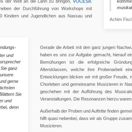
es der Welt an die Lahn zu bringen,
VOCES8
.
komme
musikal
eben der Durchführung von Workshops mit
00 Kindern und Jugendlichen aus Nassau und
Achim Fisc
ündungs-
Gerade die Arbeit mit den ganz jungen Nachwu
haben es uns zur Aufgabe gemacht, hierauf e
ster und
horsprecher
Bemühungen ist die erfolgreiche Gründung
 Sie ganz
Altersklassen, welche ihre Probenarbeit ei
 unsere
Entwicklungen blicken wir mit großer Freude, 
nd gerne
Chorleben und gemeinsame Musizieren in Nas
nächsten
geschehen mit der Aufführung des Musicals 
Blättern Sie
Veranstaltungen. Die Resonanzen hierzu waren 
er und
bei, denn
Außerhalb der Proben und Auftritte finden gem
hilft quasi nebenbei, dass wir als Gruppe zu
Musizieren.