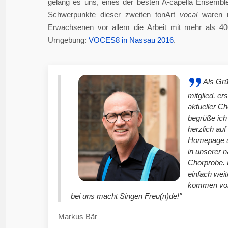
gelang es uns, eines der besten A-capella Ensembl
Schwerpunkte dieser zweiten tonArt
vocal
waren n
Erwachsenen vor allem die Arbeit mit mehr als 4
Umgebung:
VOCES8 in Nassau 2016
.
Als Gr
mitglied, er
aktueller C
begrüße ich
herzlich auf
Homepage u
in unserer 
Chorprobe. 
einfach weit
kommen vor
bei uns macht Singen Freu(n)de!"
Markus Bär