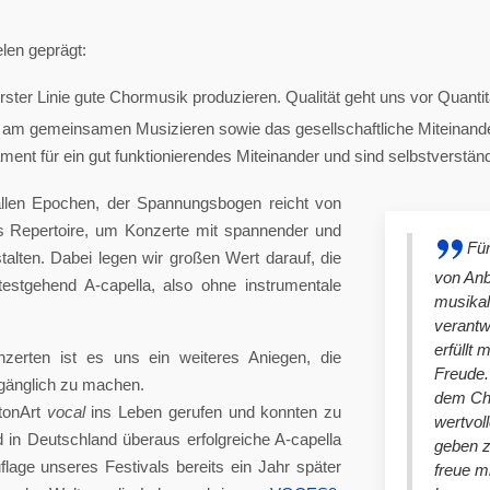
len geprägt:
ster Linie gute Chormusik produzieren. Qualität geht uns vor Quantit
am gemeinsamen Musizieren sowie das gesellschaftliche Miteinander
nt für ein gut funktionierendes Miteinander und sind selbstverständlich
llen Epochen, der Spannungsbogen reicht von
es Repertoire, um Konzerte mit spannender und
Für
lten. Dabei legen wir großen Wert darauf, die
von An
stgehend A-capella, also ohne instrumentale
musikal
verantw
erfüllt 
nzerten ist es uns ein weiteres Aniegen, die
Freude. 
ugänglich zu machen.
dem Cho
tonArt
vocal
ins Leben gerufen und konnten zu
wertvol
n Deutschland überaus erfolgreiche A-capella
geben 
lage unseres Festivals bereits ein Jahr später
freue m