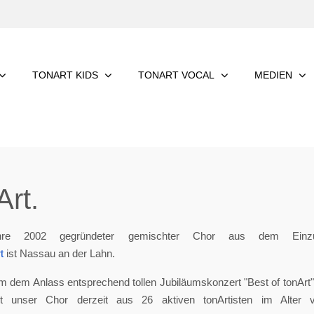
TONART KIDS
TONART VOCAL
MEDIEN
rt.
re 2002 gegründeter gemischter Chor aus dem Einzu
t
ist Nassau an der Lahn.
m dem Anlass entsprechend tollen Jubiläumskonzert "Best of tonArt", 
eht unser Chor derzeit aus 26 aktiven tonArtisten im Alter 