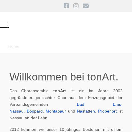
Mobile Menu Toggle
Home
Willkommen bei tonArt.
Das Chorensemble
tonArt
ist ein im Jahre 2002
gegründeter gemischter Chor aus dem Einzugsgebiet der
Verbandsgemeinden
Bad Ems-
Nassau
,
Boppard
,
Montabaur
und
Nastätten
.
Probenort
ist
Nassau an der Lahn.
2012 konnten wir unser 10-jähriges Bestehen mit einem