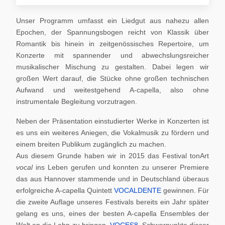
Unser Programm umfasst ein Liedgut aus nahezu allen
Epochen, der Spannungsbogen reicht von Klassik über
Romantik bis hinein in zeitgenössisches Repertoire, um
Konzerte mit spannender und abwechslungsreicher
musikalischer Mischung zu gestalten. Dabei legen wir
großen Wert darauf, die Stücke ohne großen technischen
Aufwand und weitestgehend A-capella, also ohne
instrumentale Begleitung vorzutragen.
Neben der Präsentation einstudierter Werke in Konzerten ist
es uns ein weiteres Aniegen, die Vokalmusik zu fördern und
einem breiten Publikum zugänglich zu machen.
Aus diesem Grunde haben wir in 2015 das Festival tonArt
vocal
ins Leben gerufen und konnten zu unserer Premiere
das aus Hannover stammende und in Deutschland überaus
erfolgreiche A-capella Quintett
VOCALDENTE
gewinnen. Für
die zweite Auflage unseres Festivals bereits ein Jahr später
gelang es uns, eines der besten A-capella Ensembles der
Welt an die Lahn zu bringen,
VOCES8
. Schwerpunkte dieser