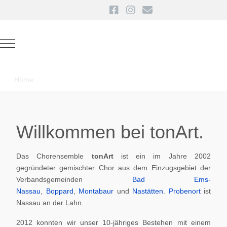
Mobile Menu Toggle
Home
Willkommen bei tonArt.
Das Chorensemble
tonArt
ist ein im Jahre 2002
gegründeter gemischter Chor aus dem Einzugsgebiet der
Verbandsgemeinden
Bad Ems-
Nassau
,
Boppard
,
Montabaur
und
Nastätten
.
Probenort
ist
Nassau an der Lahn.
2012 konnten wir unser 10-jähriges Bestehen mit einem