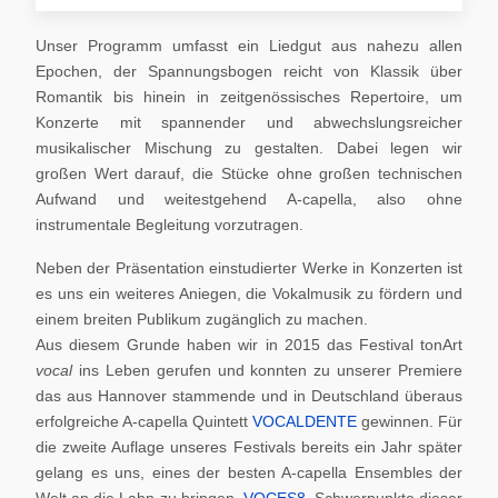
Unser Programm umfasst ein Liedgut aus nahezu allen
Epochen, der Spannungsbogen reicht von Klassik über
Romantik bis hinein in zeitgenössisches Repertoire, um
Konzerte mit spannender und abwechslungsreicher
musikalischer Mischung zu gestalten. Dabei legen wir
großen Wert darauf, die Stücke ohne großen technischen
Aufwand und weitestgehend A-capella, also ohne
instrumentale Begleitung vorzutragen.
Neben der Präsentation einstudierter Werke in Konzerten ist
es uns ein weiteres Aniegen, die Vokalmusik zu fördern und
einem breiten Publikum zugänglich zu machen.
Aus diesem Grunde haben wir in 2015 das Festival tonArt
vocal
ins Leben gerufen und konnten zu unserer Premiere
das aus Hannover stammende und in Deutschland überaus
erfolgreiche A-capella Quintett
VOCALDENTE
gewinnen. Für
die zweite Auflage unseres Festivals bereits ein Jahr später
gelang es uns, eines der besten A-capella Ensembles der
Welt an die Lahn zu bringen,
VOCES8
. Schwerpunkte dieser