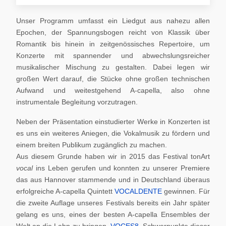
Unser Programm umfasst ein Liedgut aus nahezu allen
Epochen, der Spannungsbogen reicht von Klassik über
Romantik bis hinein in zeitgenössisches Repertoire, um
Konzerte mit spannender und abwechslungsreicher
musikalischer Mischung zu gestalten. Dabei legen wir
großen Wert darauf, die Stücke ohne großen technischen
Aufwand und weitestgehend A-capella, also ohne
instrumentale Begleitung vorzutragen.
Neben der Präsentation einstudierter Werke in Konzerten ist
es uns ein weiteres Aniegen, die Vokalmusik zu fördern und
einem breiten Publikum zugänglich zu machen.
Aus diesem Grunde haben wir in 2015 das Festival tonArt
vocal
ins Leben gerufen und konnten zu unserer Premiere
das aus Hannover stammende und in Deutschland überaus
erfolgreiche A-capella Quintett
VOCALDENTE
gewinnen. Für
die zweite Auflage unseres Festivals bereits ein Jahr später
gelang es uns, eines der besten A-capella Ensembles der
Welt an die Lahn zu bringen,
VOCES8
. Schwerpunkte dieser