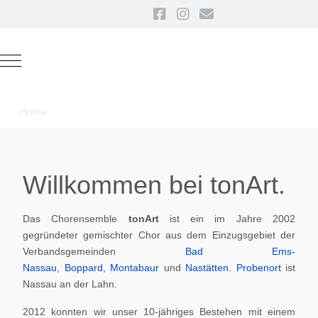
Mobile Menu Toggle
Home
Willkommen bei tonArt.
Das Chorensemble
tonArt
ist ein im Jahre 2002
gegründeter gemischter Chor aus dem Einzugsgebiet der
Verbandsgemeinden
Bad Ems-
Nassau
,
Boppard
,
Montabaur
und
Nastätten
.
Probenort
ist
Nassau an der Lahn.
2012 konnten wir unser 10-jähriges Bestehen mit einem