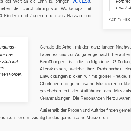
es der Welt an die Lahn zu bringen,
VOCES8
.
komme
musikal
eben der Durchführung von Workshops mit
00 Kindern und Jugendlichen aus Nassau und
Achim Fisc
ündungs-
Gerade die Arbeit mit den ganz jungen Nachwu
haben es uns zur Aufgabe gemacht, hierauf e
ster und
rzlich auf
Bemühungen ist die erfolgreiche Gründung
en
Altersklassen, welche ihre Probenarbeit ei
mmen vorbei,
Entwicklungen blicken wir mit großer Freude, 
Chorleben und gemeinsame Musizieren in Nas
geschehen mit der Aufführung des Musicals 
Veranstaltungen. Die Resonanzen hierzu waren 
Außerhalb der Proben und Auftritte finden gem
 wachsen - enorm wichtig für das gemeinsame Musizieren.