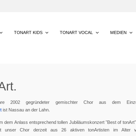
TONART KIDS
TONART VOCAL
MEDIEN
rt.
re 2002 gegründeter gemischter Chor aus dem Einzu
t
ist Nassau an der Lahn.
m dem Anlass entsprechend tollen Jubiläumskonzert "Best of tonArt", 
eht unser Chor derzeit aus 26 aktiven tonArtisten im Alter 