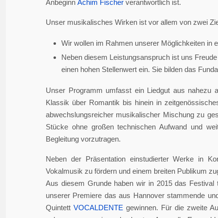
Anbeginn
Achim Fischer
verantwortlich ist.
Unser musikalisches Wirken ist vor allem von zwei Zie
Wir wollen im Rahmen unserer Möglichkeiten in er
Neben diesem Leistungsanspruch ist uns Freude 
einen hohen Stellenwert ein. Sie bilden das Fundame
Unser Programm umfasst ein Liedgut aus nahezu a
Klassik über Romantik bis hinein in zeitgenössisch
abwechslungsreicher musikalischer Mischung zu gesta
Stücke ohne großen technischen Aufwand und weite
Begleitung vorzutragen.
Neben der Präsentation einstudierter Werke in Ko
Vokalmusik zu fördern und einem breiten Publikum z
Aus diesem Grunde haben wir in 2015 das Festival 
unserer Premiere das aus Hannover stammende und i
Quintett
VOCALDENTE
gewinnen. Für die zweite Auf