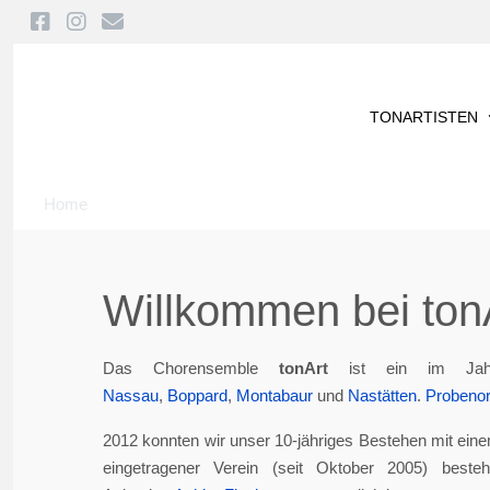
TONARTISTEN
Home
Willkommen bei tonA
Das Chorensemble
tonArt
ist ein im Jah
Nassau
,
Boppard
,
Montabaur
und
Nastätten
.
Probenor
2012 konnten wir unser 10-jähriges Bestehen mit eine
eingetragener Verein (seit Oktober 2005) best