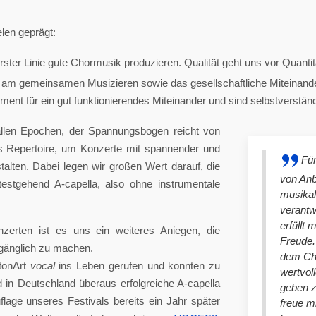
len geprägt:
ster Linie gute Chormusik produzieren. Qualität geht uns vor Quantit
am gemeinsamen Musizieren sowie das gesellschaftliche Miteinander
nt für ein gut funktionierendes Miteinander und sind selbstverständlich
llen Epochen, der Spannungsbogen reicht von
es Repertoire, um Konzerte mit spannender und
Für
lten. Dabei legen wir großen Wert darauf, die
von An
stgehend A-capella, also ohne instrumentale
musikal
verantw
erfüllt 
nzerten ist es uns ein weiteres Aniegen, die
Freude. 
ugänglich zu machen.
dem Cho
tonArt
vocal
ins Leben gerufen und konnten zu
wertvol
n Deutschland überaus erfolgreiche A-capella
geben 
lage unseres Festivals bereits ein Jahr später
freue m