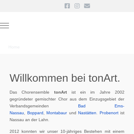
Mobile Menu Toggle
Home
Willkommen bei tonArt.
Das Chorensemble
tonArt
ist ein im Jahre 2002
gegründeter gemischter Chor aus dem Einzugsgebiet der
Verbandsgemeinden
Bad Ems-
Nassau
,
Boppard
,
Montabaur
und
Nastätten
.
Probenort
ist
Nassau an der Lahn.
2012 konnten wir unser 10-jähriges Bestehen mit einem