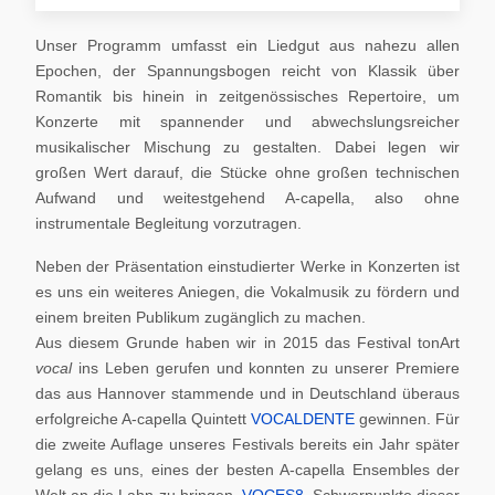
Unser Programm umfasst ein Liedgut aus nahezu allen
Epochen, der Spannungsbogen reicht von Klassik über
Romantik bis hinein in zeitgenössisches Repertoire, um
Konzerte mit spannender und abwechslungsreicher
musikalischer Mischung zu gestalten. Dabei legen wir
großen Wert darauf, die Stücke ohne großen technischen
Aufwand und weitestgehend A-capella, also ohne
instrumentale Begleitung vorzutragen.
Neben der Präsentation einstudierter Werke in Konzerten ist
es uns ein weiteres Aniegen, die Vokalmusik zu fördern und
einem breiten Publikum zugänglich zu machen.
Aus diesem Grunde haben wir in 2015 das Festival tonArt
vocal
ins Leben gerufen und konnten zu unserer Premiere
das aus Hannover stammende und in Deutschland überaus
erfolgreiche A-capella Quintett
VOCALDENTE
gewinnen. Für
die zweite Auflage unseres Festivals bereits ein Jahr später
gelang es uns, eines der besten A-capella Ensembles der
Welt an die Lahn zu bringen,
VOCES8
. Schwerpunkte dieser