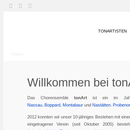
TONARTISTEN
Home
Willkommen bei tonA
Das Chorensemble
tonArt
ist ein im Jah
Nassau
,
Boppard
,
Montabaur
und
Nastätten
.
Probenor
2012 konnten wir unser 10-jähriges Bestehen mit eine
eingetragener Verein (seit Oktober 2005) best