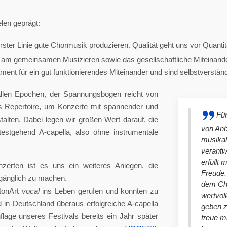
len geprägt:
ster Linie gute Chormusik produzieren. Qualität geht uns vor Quantit
am gemeinsamen Musizieren sowie das gesellschaftliche Miteinander
nt für ein gut funktionierendes Miteinander und sind selbstverständlich
llen Epochen, der Spannungsbogen reicht von
es Repertoire, um Konzerte mit spannender und
Für
lten. Dabei legen wir großen Wert darauf, die
von An
stgehend A-capella, also ohne instrumentale
musikal
verantw
erfüllt 
nzerten ist es uns ein weiteres Aniegen, die
Freude. 
ugänglich zu machen.
dem Cho
tonArt
vocal
ins Leben gerufen und konnten zu
wertvol
n Deutschland überaus erfolgreiche A-capella
geben 
lage unseres Festivals bereits ein Jahr später
freue m