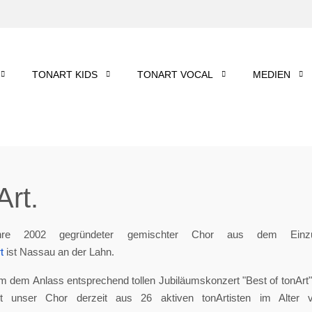
TONART KIDS
TONART VOCAL
MEDIEN
rt.
re 2002 gegründeter gemischter Chor aus dem Einzu
t
ist Nassau an der Lahn.
m dem Anlass entsprechend tollen Jubiläumskonzert "Best of tonArt", 
eht unser Chor derzeit aus 26 aktiven tonArtisten im Alter 