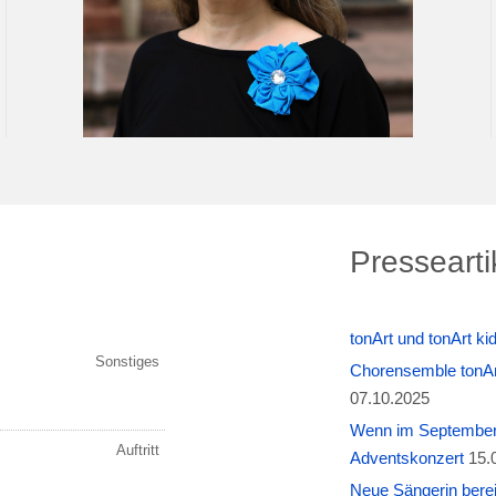
Pressearti
tonArt und tonArt k
Chorensemble tonAr
07.10.2025
Wenn im September W
Adventskonzert
15.
Neue Sängerin berei