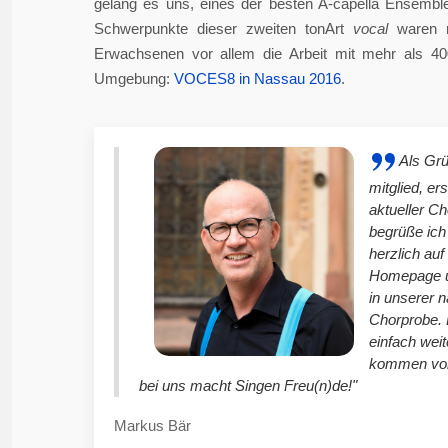
gelang es uns, eines der besten A-capella Ensembl
Schwerpunkte dieser zweiten tonArt
vocal
waren n
Erwachsenen vor allem die Arbeit mit mehr als 4
Umgebung:
VOCES8 in Nassau 2016
.
Als Gr
mitglied, er
aktueller C
begrüße ich
herzlich auf
Homepage u
in unserer 
Chorprobe. 
einfach weit
kommen vor
bei uns macht Singen Freu(n)de!"
Markus Bär