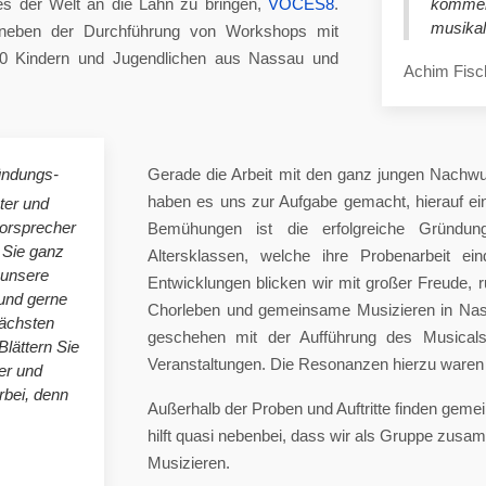
es der Welt an die Lahn zu bringen,
VOCES8
.
komme
musikal
eben der Durchführung von Workshops mit
00 Kindern und Jugendlichen aus Nassau und
Achim Fisc
ündungs-
Gerade die Arbeit mit den ganz jungen Nachwu
haben es uns zur Aufgabe gemacht, hierauf e
ster und
horsprecher
Bemühungen ist die erfolgreiche Gründung
 Sie ganz
Altersklassen, welche ihre Probenarbeit ei
 unsere
Entwicklungen blicken wir mit großer Freude, 
nd gerne
Chorleben und gemeinsame Musizieren in Nas
nächsten
geschehen mit der Aufführung des Musicals 
Blättern Sie
Veranstaltungen. Die Resonanzen hierzu waren 
er und
bei, denn
Außerhalb der Proben und Auftritte finden gem
hilft quasi nebenbei, dass wir als Gruppe zu
Musizieren.