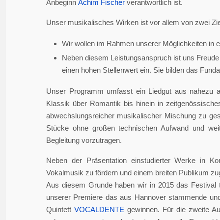
Anbeginn
Achim Fischer
verantwortlich ist.
Unser musikalisches Wirken ist vor allem von zwei Zie
Wir wollen im Rahmen unserer Möglichkeiten in er
Neben diesem Leistungsanspruch ist uns Freude 
einen hohen Stellenwert ein. Sie bilden das Fundame
Unser Programm umfasst ein Liedgut aus nahezu a
Klassik über Romantik bis hinein in zeitgenössisch
abwechslungsreicher musikalischer Mischung zu gesta
Stücke ohne großen technischen Aufwand und weite
Begleitung vorzutragen.
Neben der Präsentation einstudierter Werke in Ko
Vokalmusik zu fördern und einem breiten Publikum z
Aus diesem Grunde haben wir in 2015 das Festival 
unserer Premiere das aus Hannover stammende und i
Quintett
VOCALDENTE
gewinnen. Für die zweite Auf