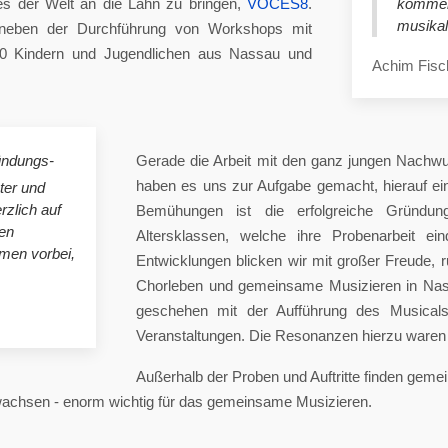
es der Welt an die Lahn zu bringen,
VOCES8
.
komme
musikal
eben der Durchführung von Workshops mit
00 Kindern und Jugendlichen aus Nassau und
Achim Fisc
ündungs-
Gerade die Arbeit mit den ganz jungen Nachwu
haben es uns zur Aufgabe gemacht, hierauf e
ster und
rzlich auf
Bemühungen ist die erfolgreiche Gründung
en
Altersklassen, welche ihre Probenarbeit ei
mmen vorbei,
Entwicklungen blicken wir mit großer Freude, 
Chorleben und gemeinsame Musizieren in Nas
geschehen mit der Aufführung des Musicals 
Veranstaltungen. Die Resonanzen hierzu waren 
Außerhalb der Proben und Auftritte finden gem
 wachsen - enorm wichtig für das gemeinsame Musizieren.