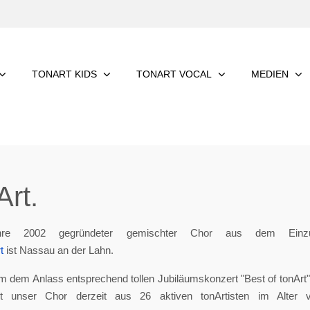
TONART KIDS
TONART VOCAL
MEDIEN
rt.
re 2002 gegründeter gemischter Chor aus dem Einzu
t
ist Nassau an der Lahn.
m dem Anlass entsprechend tollen Jubiläumskonzert "Best of tonArt", 
eht unser Chor derzeit aus 26 aktiven tonArtisten im Alter 