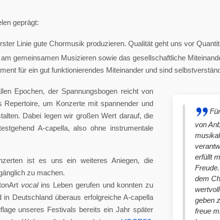
len geprägt:
ster Linie gute Chormusik produzieren. Qualität geht uns vor Quantit
am gemeinsamen Musizieren sowie das gesellschaftliche Miteinander
nt für ein gut funktionierendes Miteinander und sind selbstverständlich
llen Epochen, der Spannungsbogen reicht von
es Repertoire, um Konzerte mit spannender und
Für
lten. Dabei legen wir großen Wert darauf, die
von An
stgehend A-capella, also ohne instrumentale
musikal
verantw
erfüllt 
nzerten ist es uns ein weiteres Aniegen, die
Freude. 
ugänglich zu machen.
dem Cho
tonArt
vocal
ins Leben gerufen und konnten zu
wertvol
n Deutschland überaus erfolgreiche A-capella
geben 
lage unseres Festivals bereits ein Jahr später
freue m