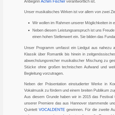
Anbeginn
Achim Fischer
verantwortlich ist.
Unser musikalisches Wirken ist vor allem von zwei Zie
Wir wollen im Rahmen unserer Möglichkeiten in er
Neben diesem Leistungsanspruch ist uns Freude 
einen hohen Stellenwert ein. Sie bilden das Fundame
Unser Programm umfasst ein Liedgut aus nahezu a
Klassik über Romantik bis hinein in zeitgenössisch
abwechslungsreicher musikalischer Mischung zu gesta
Stücke ohne großen technischen Aufwand und weite
Begleitung vorzutragen.
Neben der Präsentation einstudierter Werke in Ko
Vokalmusik zu fördern und einem breiten Publikum z
Aus diesem Grunde haben wir in 2015 das Festival 
unserer Premiere das aus Hannover stammende und i
Quintett
VOCALDENTE
gewinnen. Für die zweite Auf