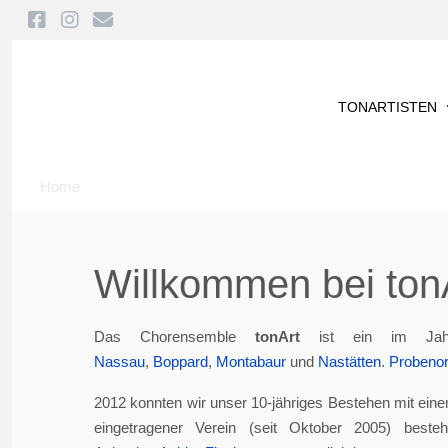
TONARTISTEN
Home
Willkommen bei tonA
Das Chorensemble
tonArt
ist ein im Jah
Nassau
,
Boppard
,
Montabaur
und
Nastätten
.
Probenor
2012 konnten wir unser 10-jähriges Bestehen mit eine
eingetragener Verein (seit Oktober 2005) best