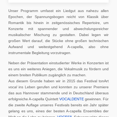
Unser Programm umfasst ein Liedgut aus nahezu allen
Epochen, der Spannungsbogen reicht von Klassik über
Romantik bis hinein in zeitgenössisches Repertoire, um
Konzerte mit spannender und abwechslungsreicher
musikalischer Mischung zu gestalten. Dabei legen wir
großen Wert darauf, die Stücke ohne großen technischen
Aufwand und weitestgehend A-capella, also ohne
instrumentale Begleitung vorzutragen.
Neben der Präsentation einstudierter Werke in Konzerten ist
es uns ein weiteres Aniegen, die Vokalmusik zu fördern und
einem breiten Publikum zugänglich zu machen.
Aus diesem Grunde haben wir in 2015 das Festival tonArt
vocal
ins Leben gerufen und konnten zu unserer Premiere
das aus Hannover stammende und in Deutschland überaus
erfolgreiche A-capella Quintett
VOCALDENTE
gewinnen. Für
die zweite Auflage unseres Festivals bereits ein Jahr später
gelang es uns, eines der besten A-capella Ensembles der
Welt an die Lahn zu bringen,
VOCES8
. Schwerpunkte dieser