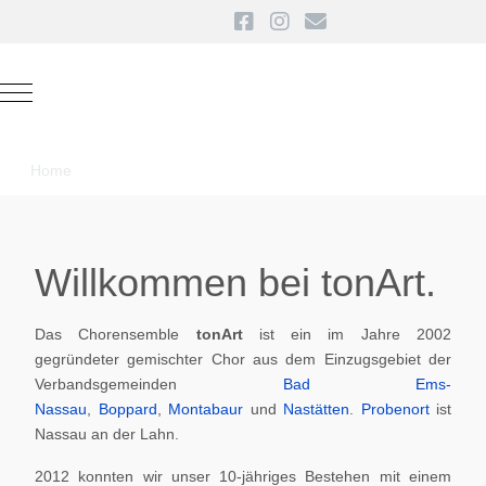
Mobile Menu Toggle
Home
Willkommen bei tonArt.
Das Chorensemble
tonArt
ist ein im Jahre 2002
gegründeter gemischter Chor aus dem Einzugsgebiet der
Verbandsgemeinden
Bad Ems-
Nassau
,
Boppard
,
Montabaur
und
Nastätten
.
Probenort
ist
Nassau an der Lahn.
2012 konnten wir unser 10-jähriges Bestehen mit einem