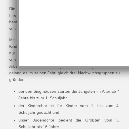
Die Gründung gleich dreier Chöre für die Jüngsten hatte
Ihre Initialzündung 2016, als es uns gelang, eines der
besten A-capella Ensembles der Welt zu engagieren -
voces8.
Mit ihren Workshops mit mehr als 400 teilnehmenden
Kindern aus Nassau und seinem Umland wussten sie nicht
nur die Kinder, sondern vor allem auch die Verantwortlichen
von tonArt davon zu überzeugen, das Engagement für die
Arbeit mit Kindern und Jugendlichen aufzugreifen und so
gelang es im selben Jahr, gleich drei Nachwuchsgruppen zu
gründen:
bei den Singmäusen starten die Jüngsten im Alter ab 4
Jahre bis zum 1. Schuljahr
der Kinderchor ist für Kinder vom 1. bis zum 4.
Schuljahr gedacht und
unser Jugendchor bedient die Größten vom 5.
Schuljahr bis 16 Jahre.