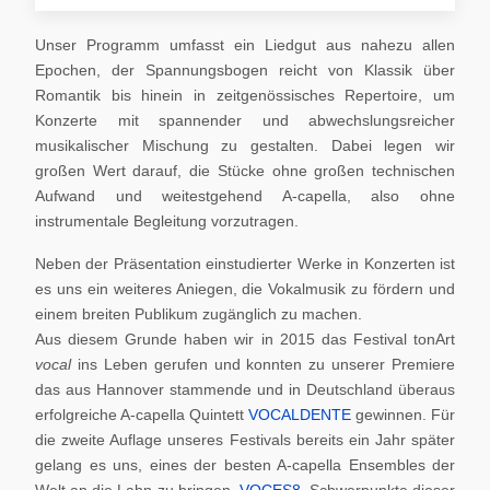
Unser Programm umfasst ein Liedgut aus nahezu allen
Epochen, der Spannungsbogen reicht von Klassik über
Romantik bis hinein in zeitgenössisches Repertoire, um
Konzerte mit spannender und abwechslungsreicher
musikalischer Mischung zu gestalten. Dabei legen wir
großen Wert darauf, die Stücke ohne großen technischen
Aufwand und weitestgehend A-capella, also ohne
instrumentale Begleitung vorzutragen.
Neben der Präsentation einstudierter Werke in Konzerten ist
es uns ein weiteres Aniegen, die Vokalmusik zu fördern und
einem breiten Publikum zugänglich zu machen.
Aus diesem Grunde haben wir in 2015 das Festival tonArt
vocal
ins Leben gerufen und konnten zu unserer Premiere
das aus Hannover stammende und in Deutschland überaus
erfolgreiche A-capella Quintett
VOCALDENTE
gewinnen. Für
die zweite Auflage unseres Festivals bereits ein Jahr später
gelang es uns, eines der besten A-capella Ensembles der
Welt an die Lahn zu bringen,
VOCES8
. Schwerpunkte dieser