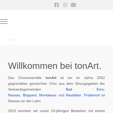
Mobile Menu Toggle
Home
Willkommen bei tonArt.
Das Chorensemble
tonArt
ist ein im Jahre 2002
gegründeter gemischter Chor aus dem Einzugsgebiet der
Verbandsgemeinden
Bad Ems-
Nassau
,
Boppard
,
Montabaur
und
Nastätten
.
Probenort
ist
Nassau an der Lahn.
2012 konnten wir unser 10-jähriges Bestehen mit einem