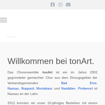
Mobile Menu Toggle
Home
Willkommen bei tonArt.
Das Chorensemble
tonArt
ist ein im Jahre 2002
gegründeter gemischter Chor aus dem Einzugsgebiet der
Verbandsgemeinden
Bad Ems-
Nassau
,
Boppard
,
Montabaur
und
Nastätten
.
Probenort
ist
Nassau an der Lahn.
2012 konnten wir unser 10-jähriges Bestehen mit einem