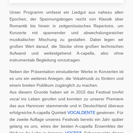
Unser Programm umfasst ein Liedgut aus nahezu allen
Epochen, der Spannungsbogen reicht von Klassik über
Romantik bis hinein in zeitgenössisches Repertoire, um
Konzerte mit spannender und abwechslungsreicher
musikalischer Mischung zu gestalten. Dabei legen wir
großen Wert darauf, die Stücke ohne großen technischen
Aufwand und weitestgehend A-capella, also ohne
instrumentale Begleitung vorzutragen.
Neben der Präsentation einstudierter Werke in Konzerten ist
es uns ein weiteres Aniegen, die Vokalmusik zu fördern und
einem breiten Publikum zugänglich zu machen.
Aus diesem Grunde haben wir in 2015 das Festival tonArt
vocal
ins Leben gerufen und konnten zu unserer Premiere
das aus Hannover stammende und in Deutschland überaus
erfolgreiche A-capella Quintett
VOCALDENTE
gewinnen. Für
die zweite Auflage unseres Festivals bereits ein Jahr später
gelang es uns, eines der besten A-capella Ensembles der
Welt an die Lahn zu bringen,
VOCES8
. Schwerpunkte dieser