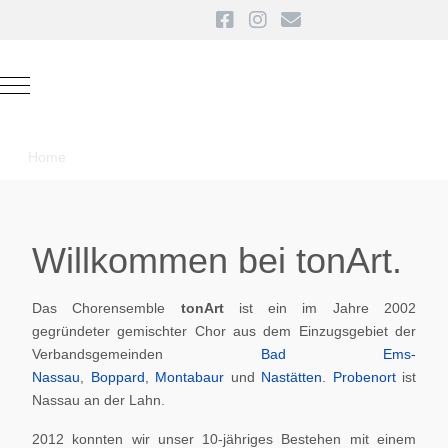
Mobile Menu Toggle
Home
Willkommen bei tonArt.
Das Chorensemble
tonArt
ist ein im Jahre 2002
gegründeter gemischter Chor aus dem Einzugsgebiet der
Verbandsgemeinden
Bad Ems-
Nassau
,
Boppard
,
Montabaur
und
Nastätten
.
Probenort
ist
Nassau an der Lahn.
2012 konnten wir unser 10-jähriges Bestehen mit einem