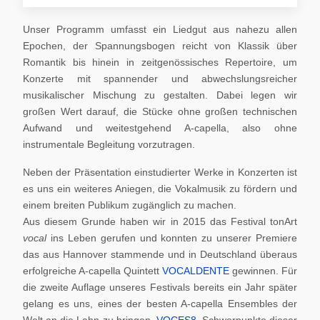
Unser Programm umfasst ein Liedgut aus nahezu allen
Epochen, der Spannungsbogen reicht von Klassik über
Romantik bis hinein in zeitgenössisches Repertoire, um
Konzerte mit spannender und abwechslungsreicher
musikalischer Mischung zu gestalten. Dabei legen wir
großen Wert darauf, die Stücke ohne großen technischen
Aufwand und weitestgehend A-capella, also ohne
instrumentale Begleitung vorzutragen.
Neben der Präsentation einstudierter Werke in Konzerten ist
es uns ein weiteres Aniegen, die Vokalmusik zu fördern und
einem breiten Publikum zugänglich zu machen.
Aus diesem Grunde haben wir in 2015 das Festival tonArt
vocal
ins Leben gerufen und konnten zu unserer Premiere
das aus Hannover stammende und in Deutschland überaus
erfolgreiche A-capella Quintett
VOCALDENTE
gewinnen. Für
die zweite Auflage unseres Festivals bereits ein Jahr später
gelang es uns, eines der besten A-capella Ensembles der
Welt an die Lahn zu bringen,
VOCES8
. Schwerpunkte dieser