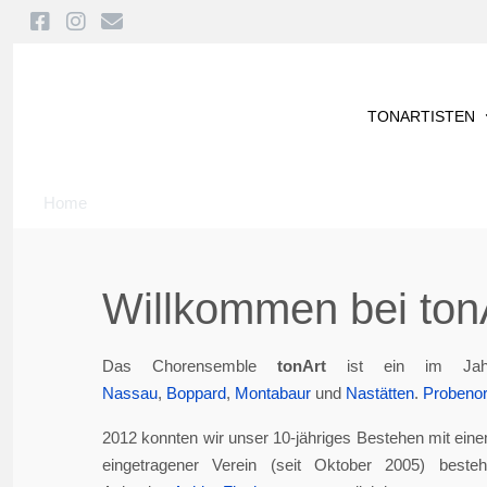
TONARTISTEN
Home
Willkommen bei tonA
Das Chorensemble
tonArt
ist ein im Jah
Nassau
,
Boppard
,
Montabaur
und
Nastätten
.
Probenor
2012 konnten wir unser 10-jähriges Bestehen mit eine
eingetragener Verein (seit Oktober 2005) best