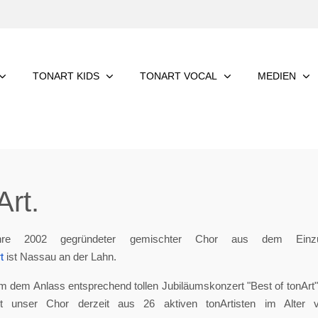
TONART KIDS
TONART VOCAL
MEDIEN
rt.
re 2002 gegründeter gemischter Chor aus dem Einzu
t
ist Nassau an der Lahn.
m dem Anlass entsprechend tollen Jubiläumskonzert "Best of tonArt", 
eht unser Chor derzeit aus 26 aktiven tonArtisten im Alter 