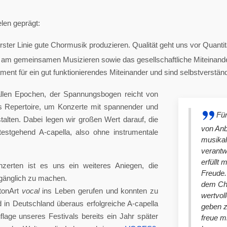
len geprägt:
ster Linie gute Chormusik produzieren. Qualität geht uns vor Quantit
am gemeinsamen Musizieren sowie das gesellschaftliche Miteinander
nt für ein gut funktionierendes Miteinander und sind selbstverständlich
llen Epochen, der Spannungsbogen reicht von
es Repertoire, um Konzerte mit spannender und
Für
lten. Dabei legen wir großen Wert darauf, die
von An
stgehend A-capella, also ohne instrumentale
musikal
verantw
erfüllt 
nzerten ist es uns ein weiteres Aniegen, die
Freude. 
ugänglich zu machen.
dem Cho
tonArt
vocal
ins Leben gerufen und konnten zu
wertvol
n Deutschland überaus erfolgreiche A-capella
geben 
lage unseres Festivals bereits ein Jahr später
freue m