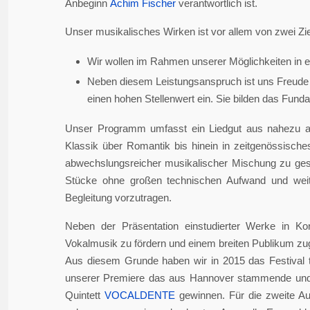
Anbeginn
Achim Fischer
verantwortlich ist.
Unser musikalisches Wirken ist vor allem von zwei Zie
Wir wollen im Rahmen unserer Möglichkeiten in er
Neben diesem Leistungsanspruch ist uns Freude 
einen hohen Stellenwert ein. Sie bilden das Fundame
Unser Programm umfasst ein Liedgut aus nahezu a
Klassik über Romantik bis hinein in zeitgenössisch
abwechslungsreicher musikalischer Mischung zu gesta
Stücke ohne großen technischen Aufwand und weite
Begleitung vorzutragen.
Neben der Präsentation einstudierter Werke in Ko
Vokalmusik zu fördern und einem breiten Publikum z
Aus diesem Grunde haben wir in 2015 das Festival 
unserer Premiere das aus Hannover stammende und i
Quintett
VOCALDENTE
gewinnen. Für die zweite Auf