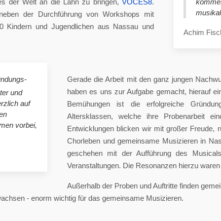
es der Welt an die Lahn zu bringen,
VOCES8
.
komme
musikal
eben der Durchführung von Workshops mit
00 Kindern und Jugendlichen aus Nassau und
Achim Fisc
ündungs-
Gerade die Arbeit mit den ganz jungen Nachwu
haben es uns zur Aufgabe gemacht, hierauf e
ster und
rzlich auf
Bemühungen ist die erfolgreiche Gründung
en
Altersklassen, welche ihre Probenarbeit ei
mmen vorbei,
Entwicklungen blicken wir mit großer Freude, 
Chorleben und gemeinsame Musizieren in Nas
geschehen mit der Aufführung des Musicals 
Veranstaltungen. Die Resonanzen hierzu waren 
Außerhalb der Proben und Auftritte finden gem
 wachsen - enorm wichtig für das gemeinsame Musizieren.